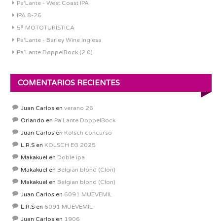
Pa'Lante - West Coast IPA
IPA 8-26
5ª MOTOTURISTICA
Pa'Lante - Barley Wine Inglesa
Pa’Lante DoppelBock (2.0)
COMENTARIOS RECIENTES
Juan Carlos
en
verano 26
Orlando
en
Pa’Lante DoppelBock
Juan Carlos
en
Kolsch concurso
L.R.S
en
KOLSCH EG 2025
Makakuel
en
Doble ipa
Makakuel
en
Belgian blond (Clon)
Makakuel
en
Belgian blond (Clon)
Juan Carlos
en
6091 MUEVEMIL
L.R.S
en
6091 MUEVEMIL
Juan Carlos
en
1906