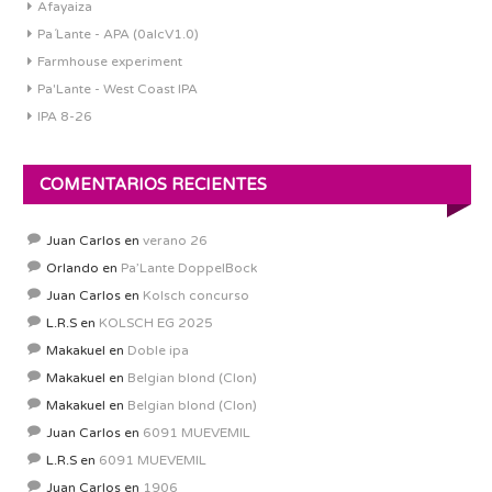
Afayaiza
Pa´Lante - APA (0alcV1.0)
Farmhouse experiment
Pa'Lante - West Coast IPA
IPA 8-26
COMENTARIOS RECIENTES
Juan Carlos
en
verano 26
Orlando
en
Pa’Lante DoppelBock
Juan Carlos
en
Kolsch concurso
L.R.S
en
KOLSCH EG 2025
Makakuel
en
Doble ipa
Makakuel
en
Belgian blond (Clon)
Makakuel
en
Belgian blond (Clon)
Juan Carlos
en
6091 MUEVEMIL
L.R.S
en
6091 MUEVEMIL
Juan Carlos
en
1906