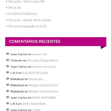
Pa'Lante - West Coast IPA
IPA 8-26
5ª MOTOTURISTICA
Pa'Lante - Barley Wine Inglesa
Pa’Lante DoppelBock (2.0)
COMENTARIOS RECIENTES
Juan Carlos
en
verano 26
Orlando
en
Pa’Lante DoppelBock
Juan Carlos
en
Kolsch concurso
L.R.S
en
KOLSCH EG 2025
Makakuel
en
Doble ipa
Makakuel
en
Belgian blond (Clon)
Makakuel
en
Belgian blond (Clon)
Juan Carlos
en
6091 MUEVEMIL
L.R.S
en
6091 MUEVEMIL
Juan Carlos
en
1906