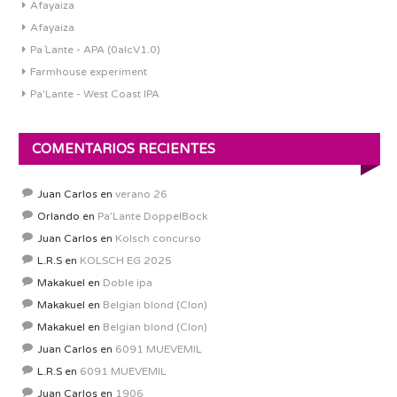
Afayaiza
Afayaiza
Pa´Lante - APA (0alcV1.0)
Farmhouse experiment
Pa'Lante - West Coast IPA
COMENTARIOS RECIENTES
Juan Carlos
en
verano 26
Orlando
en
Pa’Lante DoppelBock
Juan Carlos
en
Kolsch concurso
L.R.S
en
KOLSCH EG 2025
Makakuel
en
Doble ipa
Makakuel
en
Belgian blond (Clon)
Makakuel
en
Belgian blond (Clon)
Juan Carlos
en
6091 MUEVEMIL
L.R.S
en
6091 MUEVEMIL
Juan Carlos
en
1906