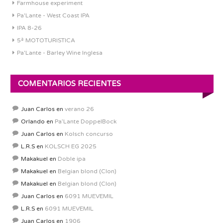
Farmhouse experiment
Pa'Lante - West Coast IPA
IPA 8-26
5ª MOTOTURISTICA
Pa'Lante - Barley Wine Inglesa
COMENTARIOS RECIENTES
Juan Carlos
en
verano 26
Orlando
en
Pa’Lante DoppelBock
Juan Carlos
en
Kolsch concurso
L.R.S
en
KOLSCH EG 2025
Makakuel
en
Doble ipa
Makakuel
en
Belgian blond (Clon)
Makakuel
en
Belgian blond (Clon)
Juan Carlos
en
6091 MUEVEMIL
L.R.S
en
6091 MUEVEMIL
Juan Carlos
en
1906