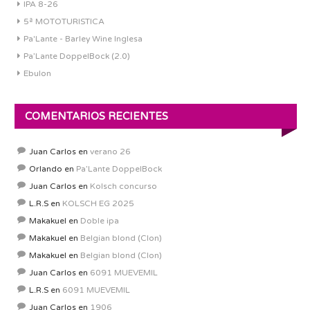
IPA 8-26
5ª MOTOTURISTICA
Pa'Lante - Barley Wine Inglesa
Pa’Lante DoppelBock (2.0)
Ebulon
COMENTARIOS RECIENTES
Juan Carlos
en
verano 26
Orlando
en
Pa’Lante DoppelBock
Juan Carlos
en
Kolsch concurso
L.R.S
en
KOLSCH EG 2025
Makakuel
en
Doble ipa
Makakuel
en
Belgian blond (Clon)
Makakuel
en
Belgian blond (Clon)
Juan Carlos
en
6091 MUEVEMIL
L.R.S
en
6091 MUEVEMIL
Juan Carlos
en
1906