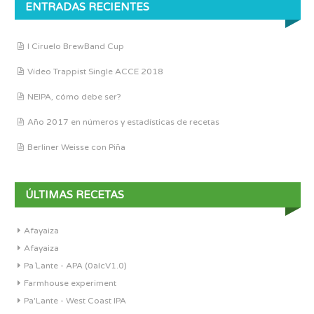
ENTRADAS RECIENTES
I Ciruelo BrewBand Cup
Vídeo Trappist Single ACCE 2018
NEIPA, cómo debe ser?
Año 2017 en números y estadísticas de recetas
Berliner Weisse con Piña
ÚLTIMAS RECETAS
Afayaiza
Afayaiza
Pa´Lante - APA (0alcV1.0)
Farmhouse experiment
Pa'Lante - West Coast IPA