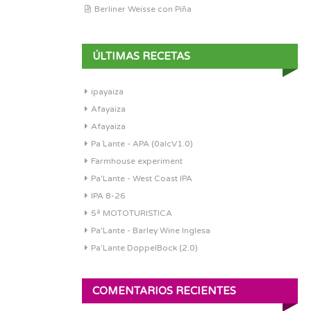
Berliner Weisse con Piña
ÚLTIMAS RECETAS
ipayaiza
Afayaiza
Afayaiza
Pa´Lante - APA (0alcV1.0)
Farmhouse experiment
Pa'Lante - West Coast IPA
IPA 8-26
5ª MOTOTURISTICA
Pa'Lante - Barley Wine Inglesa
Pa’Lante DoppelBock (2.0)
COMENTARIOS RECIENTES