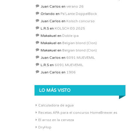
Juan Carlos
en
verano 26
Orlando
en
Pa’Lante DoppelBock
Juan Carlos
en
Kolsch concurso
L.R.S
en
KOLSCH EG 2025
Makakuel
en
Doble ipa
Makakuel
en
Belgian blond (Clon)
Makakuel
en
Belgian blond (Clon)
Juan Carlos
en
6091 MUEVEMIL
L.R.S
en
6091 MUEVEMIL
Juan Carlos
en
1906
LO MÁS VISTO
Calculadora de agua
Recetas APA para el concurso HomeBrewer.es
El arroz en la cerveza
DryHop