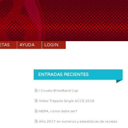
ETAS
AYUDA
LOGIN
ENTRADAS RECIENTES
I Ciruelo BrewBand Cup
Vídeo Trappist Single ACCE 2018
NEIPA, cómo debe ser?
Año 2017 en números y estadísticas de recetas