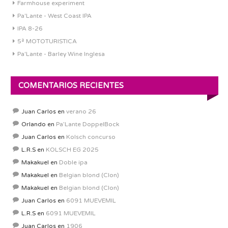
Farmhouse experiment
Pa'Lante - West Coast IPA
IPA 8-26
5ª MOTOTURISTICA
Pa'Lante - Barley Wine Inglesa
COMENTARIOS RECIENTES
Juan Carlos
en
verano 26
Orlando
en
Pa’Lante DoppelBock
Juan Carlos
en
Kolsch concurso
L.R.S
en
KOLSCH EG 2025
Makakuel
en
Doble ipa
Makakuel
en
Belgian blond (Clon)
Makakuel
en
Belgian blond (Clon)
Juan Carlos
en
6091 MUEVEMIL
L.R.S
en
6091 MUEVEMIL
Juan Carlos
en
1906