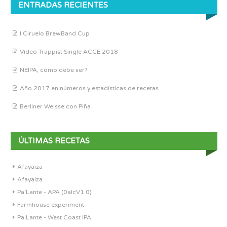
ENTRADAS RECIENTES
I Ciruelo BrewBand Cup
Vídeo Trappist Single ACCE 2018
NEIPA, cómo debe ser?
Año 2017 en números y estadísticas de recetas
Berliner Weisse con Piña
ÚLTIMAS RECETAS
Afayaiza
Afayaiza
Pa´Lante - APA (0alcV1.0)
Farmhouse experiment
Pa'Lante - West Coast IPA