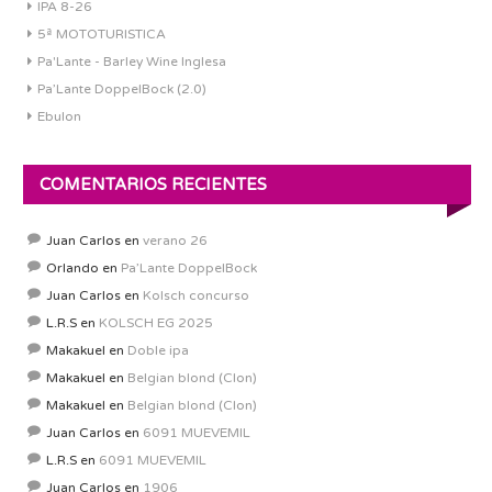
IPA 8-26
5ª MOTOTURISTICA
Pa'Lante - Barley Wine Inglesa
Pa’Lante DoppelBock (2.0)
Ebulon
COMENTARIOS RECIENTES
Juan Carlos
en
verano 26
Orlando
en
Pa’Lante DoppelBock
Juan Carlos
en
Kolsch concurso
L.R.S
en
KOLSCH EG 2025
Makakuel
en
Doble ipa
Makakuel
en
Belgian blond (Clon)
Makakuel
en
Belgian blond (Clon)
Juan Carlos
en
6091 MUEVEMIL
L.R.S
en
6091 MUEVEMIL
Juan Carlos
en
1906