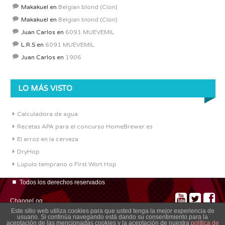
Makakuel
en
Belgian blond (Clon)
Makakuel
en
Belgian blond (Clon)
Juan Carlos
en
6091 MUEVEMIL
L.R.S
en
6091 MUEVEMIL
Juan Carlos
en
1906
LO MÁS VISTO
Calculadora de agua
Recetas APA para el concurso HomeBrewer.es
El arroz en la cerveza
DryHop
Lúpulo temprano o First Wort Hop
Todos los derechos reservados
ChangeLog
Este sitio web utiliza cookies para que usted tenga la mejor experiencia de
usuario. Si continúa navegando está dando su consentimiento para la
aceptación de las mencionadas cookies y la aceptación de nuestra
política de