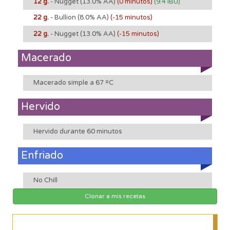
12 g.
- Nugget
(13.0% AA)
(0 minutos)
(9.4 IBU)
22 g.
- Bullion
(8.0% AA)
(-15 minutos)
22 g.
- Nugget
(13.0% AA)
(-15 minutos)
Macerado
Macerado simple a 67 ºC
Hervido
Hervido durante 60 minutos
Enfriado
No Chill
Clonar a mis recetas