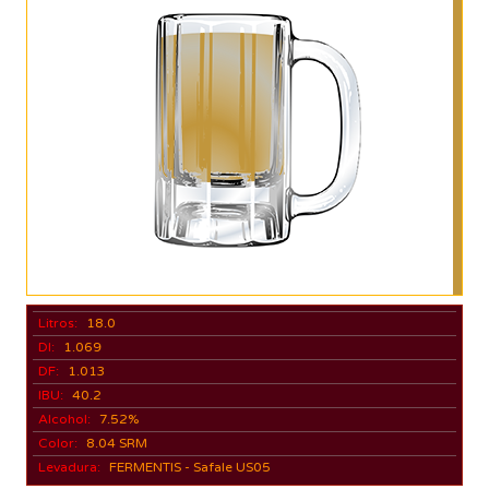
Litros:
18.0
DI:
1.069
DF:
1.013
IBU:
40.2
Alcohol:
7.52%
Color:
8.04 SRM
Levadura:
FERMENTIS - Safale US05