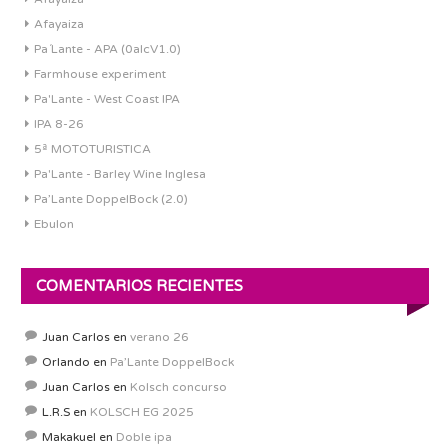
Afayaiza
Pa´Lante - APA (0alcV1.0)
Farmhouse experiment
Pa'Lante - West Coast IPA
IPA 8-26
5ª MOTOTURISTICA
Pa'Lante - Barley Wine Inglesa
Pa’Lante DoppelBock (2.0)
Ebulon
COMENTARIOS RECIENTES
Juan Carlos
en
verano 26
Orlando
en
Pa’Lante DoppelBock
Juan Carlos
en
Kolsch concurso
L.R.S
en
KOLSCH EG 2025
Makakuel
en
Doble ipa