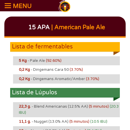
MENU
15 APA
| American Pale Ale
Lista de fermentables
5 Kg
- Pale Ale
(92.60%)
0,2 Kg
- Dingemans Cara 50
(3.70%)
0,2 Kg
- Dingemans Aromatic/Amber
(3.70%)
Lista de Lúpulos
22,3 g.
- Blend Americanas
(12.5% AA)
(5 minutos)
(20.3
IBU)
11,1 g.
- Nugget
(13.0% AA)
(5 minutos)
(10.5 IBU)