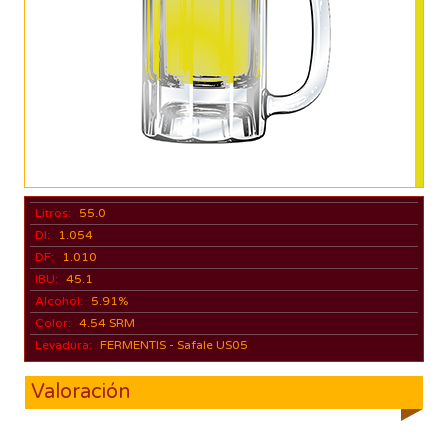
Litros:
55.0
DI:
1.054
DF:
1.010
IBU:
45.1
Alcohol:
5.91%
Color:
4.54 SRM
Levadura:
FERMENTIS - Safale US05
Valoración