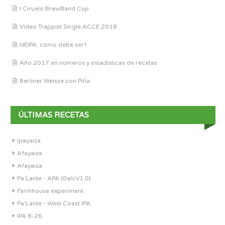
I Ciruelo BrewBand Cup
Vídeo Trappist Single ACCE 2018
NEIPA, cómo debe ser?
Año 2017 en números y estadísticas de recetas
Berliner Weisse con Piña
ÚLTIMAS RECETAS
ipayaiza
Afayaiza
Afayaiza
Pa´Lante - APA (0alcV1.0)
Farmhouse experiment
Pa'Lante - West Coast IPA
IPA 8-26