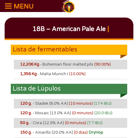
MENU
18B – American Pale Ale
|
Lista de fermentables
12,206 Kg
- Bohemian floor malted pils
(90.00%)
1,356 Kg
- Malta Munich I
(10.00%)
Lista de Lúpulos
120 g.
- Sladek
(6.0% AA)
(10 minutos)
(17.4 IBU)
120 g.
- Mosaic
(13.0% AA)
(0 minutos)
(20.0 IBU)
50 g.
- Citra
(12.0% AA)
(0 minutos)
(7.7 IBU)
150 g.
- Amarillo
(20.0% AA)
(0 días)
DryHop