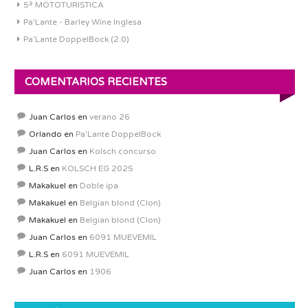
5ª MOTOTURISTICA
Pa'Lante - Barley Wine Inglesa
Pa’Lante DoppelBock (2.0)
COMENTARIOS RECIENTES
Juan Carlos
en
verano 26
Orlando
en
Pa’Lante DoppelBock
Juan Carlos
en
Kolsch concurso
L.R.S
en
KOLSCH EG 2025
Makakuel
en
Doble ipa
Makakuel
en
Belgian blond (Clon)
Makakuel
en
Belgian blond (Clon)
Juan Carlos
en
6091 MUEVEMIL
L.R.S
en
6091 MUEVEMIL
Juan Carlos
en
1906