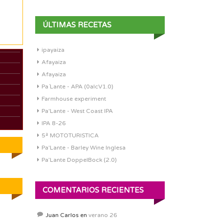
ÚLTIMAS RECETAS
ipayaiza
Afayaiza
Afayaiza
Pa´Lante - APA (0alcV1.0)
Farmhouse experiment
Pa'Lante - West Coast IPA
IPA 8-26
5ª MOTOTURISTICA
Pa'Lante - Barley Wine Inglesa
Pa’Lante DoppelBock (2.0)
COMENTARIOS RECIENTES
Juan Carlos
en
verano 26