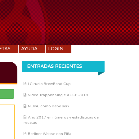
ETAS
AYUDA
LOGIN
ENTRADAS RECIENTES
I Ciruelo BrewBand Cup
Vídeo Trappist Single ACCE 2018
NEIPA, cómo debe ser?
Año 2017 en números y estadísticas de
recetas
Berliner Weisse con Piña