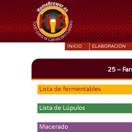
SKIP TO CONTENT
INICIO
ELABORACIÓN
25 – Fa
Lista de fermentables
Lista de Lúpulos
Macerado