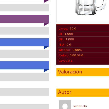
Litros:
20.0
DI:
1.000
DF:
1.000
IBU:
0.0
Alcohol:
0.00%
Color:
0.00 SRM
Levadura:
Valoración
Autor
kabezullo