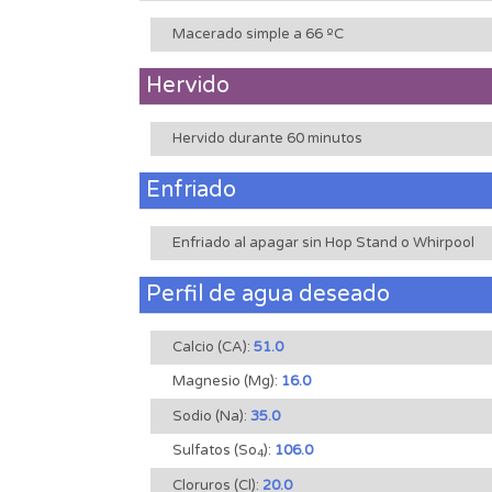
Macerado simple a 66 ºC
Hervido
Hervido durante 60 minutos
Enfriado
Enfriado al apagar sin Hop Stand o Whirpool
Perfil de agua deseado
Calcio (CA):
51.0
Magnesio (Mg):
16.0
Sodio (Na):
35.0
Sulfatos (So
):
106.0
4
Cloruros (Cl):
20.0