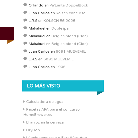
Orlando
en
Pa’Lante DoppelBock
Juan Carlos
en
Kolsch concurso
L.R.S
en
KOLSCH EG 2025
Makakuel
en
Doble ipa
Makakuel
en
Belgian blond (Clon)
Makakuel
en
Belgian blond (Clon)
Juan Carlos
en
6091 MUEVEMIL
L.R.S
en
6091 MUEVEMIL
Juan Carlos
en
1906
LO MÁS VISTO
Calculadora de agua
Recetas APA para el concurso
HomeBrewer.es
El arroz en la cerveza
DryHop
Lúpulo temprano o First Wort Hop