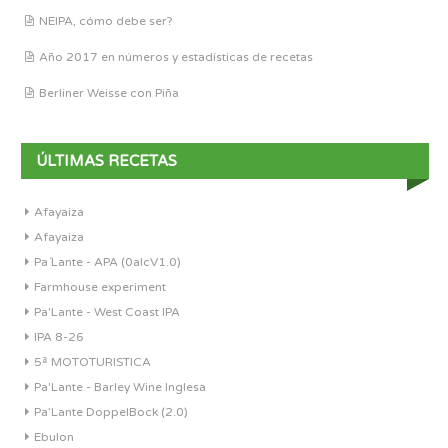
NEIPA, cómo debe ser?
Año 2017 en números y estadísticas de recetas
Berliner Weisse con Piña
ÚLTIMAS RECETAS
Afayaiza
Afayaiza
Pa´Lante - APA (0alcV1.0)
Farmhouse experiment
Pa'Lante - West Coast IPA
IPA 8-26
5ª MOTOTURISTICA
Pa'Lante - Barley Wine Inglesa
Pa’Lante DoppelBock (2.0)
Ebulon