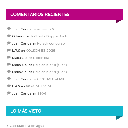
COMENTARIOS RECIENTES
Juan Carlos
en
verano 26
Orlando
en
Pa’Lante DoppelBock
Juan Carlos
en
Kolsch concurso
L.R.S
en
KOLSCH EG 2025
Makakuel
en
Doble ipa
Makakuel
en
Belgian blond (Clon)
Makakuel
en
Belgian blond (Clon)
Juan Carlos
en
6091 MUEVEMIL
L.R.S
en
6091 MUEVEMIL
Juan Carlos
en
1906
LO MÁS VISTO
Calculadora de agua