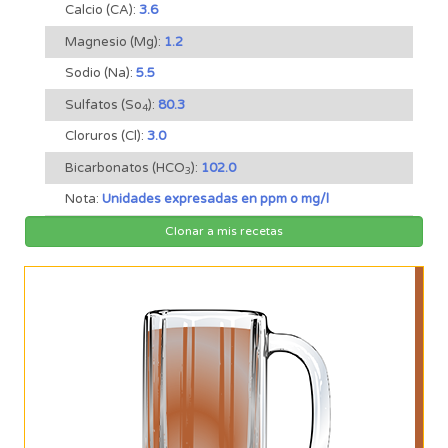
Calcio (CA):
3.6
Magnesio (Mg):
1.2
Sodio (Na):
5.5
Sulfatos (So
):
80.3
4
Cloruros (Cl):
3.0
Bicarbonatos (HCO
):
102.0
3
Nota:
Unidades expresadas en ppm o mg/l
Clonar a mis recetas