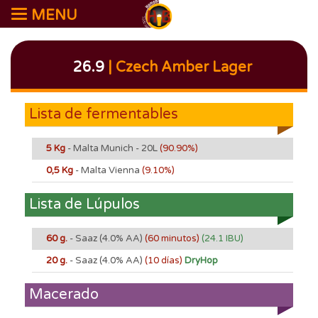
MENU
26.9
| Czech Amber Lager
Lista de fermentables
5 Kg
- Malta Munich - 20L
(90.90%)
0,5 Kg
- Malta Vienna
(9.10%)
Lista de Lúpulos
60 g.
- Saaz
(4.0% AA)
(60 minutos)
(24.1 IBU)
20 g.
- Saaz
(4.0% AA)
(10 días)
DryHop
Macerado