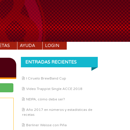
ETAS
AYUDA
LOGIN
ENTRADAS RECIENTES
I Ciruelo BrewBand Cup
Vídeo Trappist Single ACCE 2018
NEIPA, cómo debe ser?
Año 2017 en números y estadísticas de
recetas
Berliner Weisse con Piña