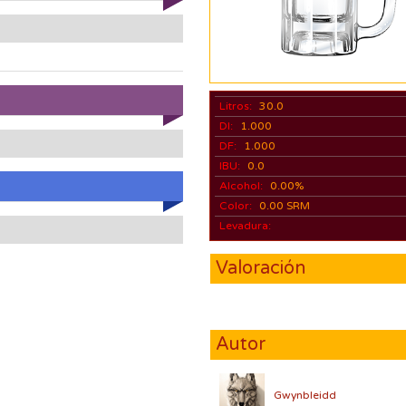
Litros:
30.0
DI:
1.000
DF:
1.000
IBU:
0.0
Alcohol:
0.00%
Color:
0.00 SRM
Levadura:
Valoración
Autor
Gwynbleidd