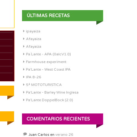
ÚLTIMAS RECETAS
ipayaiza
Afayaiza
Afayaiza
Pa´Lante - APA (0alcV1.0)
Farmhouse experiment
Pa'Lante - West Coast IPA
IPA 8-26
5ª MOTOTURISTICA
Pa'Lante - Barley Wine Inglesa
Pa’Lante DoppelBock (2.0)
COMENTARIOS RECIENTES
Juan Carlos
en
verano 26