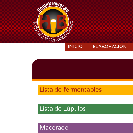
SKIP TO CONTENT
INICIO
ELABORACIÓN
Lista de fermentables
Lista de Lúpulos
Macerado