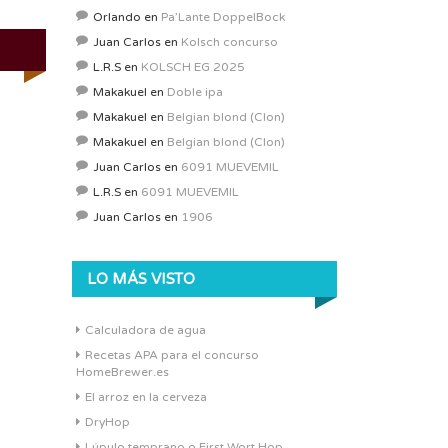
Orlando
en
Pa’Lante DoppelBock
Juan Carlos
en
Kolsch concurso
L.R.S
en
KOLSCH EG 2025
Makakuel
en
Doble ipa
Makakuel
en
Belgian blond (Clon)
Makakuel
en
Belgian blond (Clon)
Juan Carlos
en
6091 MUEVEMIL
L.R.S
en
6091 MUEVEMIL
Juan Carlos
en
1906
LO MÁS VISTO
Calculadora de agua
Recetas APA para el concurso
HomeBrewer.es
El arroz en la cerveza
DryHop
Lúpulo temprano o First Wort Hop