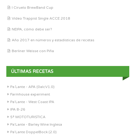
I Ciruelo BrewBand Cup
Vídeo Trappist Single ACCE 2018
NEIPA, cómo debe ser?
Año 2017 en números y estadísticas de recetas
Berliner Weisse con Piña
ÚLTIMAS RECETAS
Pa´Lante - APA (0alcV1.0)
Farmhouse experiment
Pa'Lante - West Coast IPA
IPA 8-26
5ª MOTOTURISTICA
Pa'Lante - Barley Wine Inglesa
Pa’Lante DoppelBock (2.0)