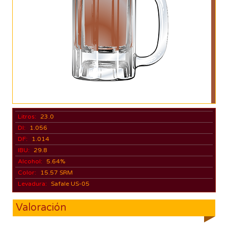
Litros:
23.0
DI:
1.056
DF:
1.014
IBU:
29.8
Alcohol:
5.64%
Color:
15.57 SRM
Levadura:
Safale US-05
Valoración