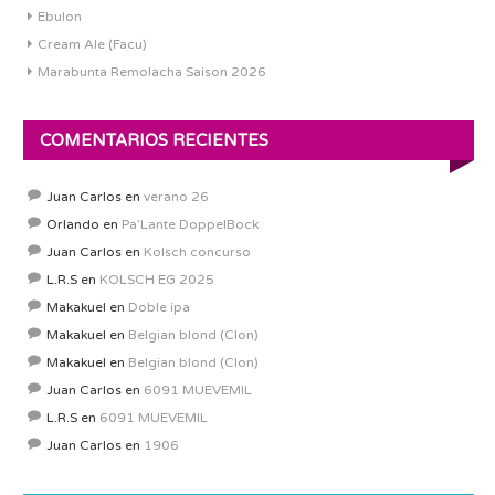
Ebulon
Cream Ale (Facu)
Marabunta Remolacha Saison 2026
COMENTARIOS RECIENTES
Juan Carlos
en
verano 26
Orlando
en
Pa’Lante DoppelBock
Juan Carlos
en
Kolsch concurso
L.R.S
en
KOLSCH EG 2025
Makakuel
en
Doble ipa
Makakuel
en
Belgian blond (Clon)
Makakuel
en
Belgian blond (Clon)
Juan Carlos
en
6091 MUEVEMIL
L.R.S
en
6091 MUEVEMIL
Juan Carlos
en
1906