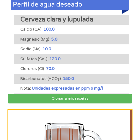
Perfil de agua deseado
Cerveza clara y lupulada
Calcio (CA):
100.0
Magnesio (Mg):
5.0
Sodio (Na):
10.0
Sulfatos (So
):
120.0
4
Cloruros (Cl):
70.0
Bicarbonatos (HCO
):
150.0
3
Nota:
Unidades expresadas en ppm o mg/l
Clonar a mis recetas