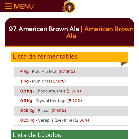
MENU
97 American Brown Ale
| American Brown
Ale
Lista de fermentables
4 Kg
- Pale Ale Malt
(67.80%)
1 Kg
- Munich I
(16.90%)
0,3 Kg
- Chocolate, Pale
(5.10%)
0,3 Kg
- Crystal Heritage
(5.10%)
0,15 Kg
- Biscuit
(2.50%)
0,15 Kg
- Carapils (Dextrine)
(2.50%)
Lista de Lúpulos