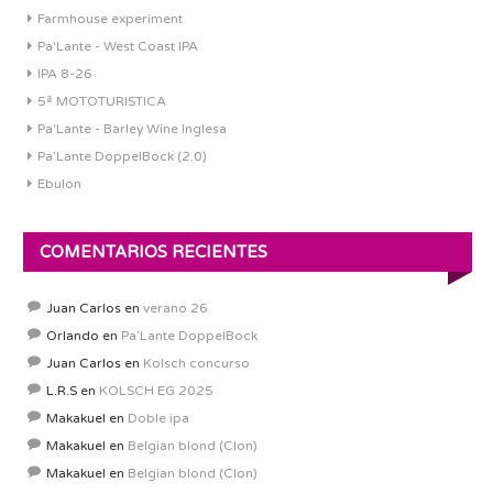
Farmhouse experiment
Pa'Lante - West Coast IPA
IPA 8-26
5ª MOTOTURISTICA
Pa'Lante - Barley Wine Inglesa
Pa’Lante DoppelBock (2.0)
Ebulon
COMENTARIOS RECIENTES
Juan Carlos
en
verano 26
Orlando
en
Pa’Lante DoppelBock
Juan Carlos
en
Kolsch concurso
L.R.S
en
KOLSCH EG 2025
Makakuel
en
Doble ipa
Makakuel
en
Belgian blond (Clon)
Makakuel
en
Belgian blond (Clon)