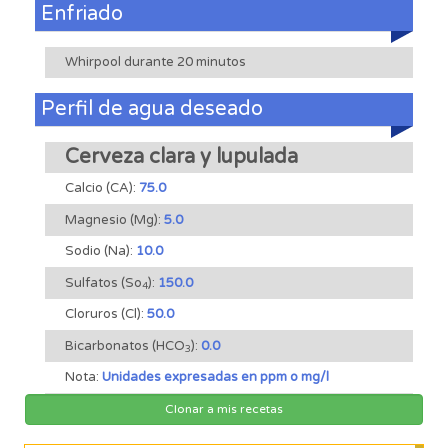
Enfriado
Whirpool durante 20 minutos
Perfil de agua deseado
Cerveza clara y lupulada
Calcio (CA):
75.0
Magnesio (Mg):
5.0
Sodio (Na):
10.0
Sulfatos (So
):
150.0
4
Cloruros (Cl):
50.0
Bicarbonatos (HCO
):
0.0
3
Nota:
Unidades expresadas en ppm o mg/l
Clonar a mis recetas