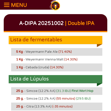
MENU
A-DIPA 20251002
| Double IPA
Lista de fermentables
5 Kg
- Weyermann Pale Ale
(71.40%)
1 Kg
- Weyermann Vienna Malt
(14.30%)
1 Kg
- Cebada (cruda)
(14.30%)
Lista de Lúpulos
25 g.
- Simcoe
(12.2% AA)
(31.3 IBU)
First Wort Hop
25 g.
- Simcoe
(12.2% AA)
(55 minutos)
(29.5 IBU)
25 g.
- Citra
(13.3% AA)
(-35 minutos)