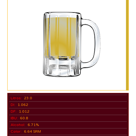
Litros:
23.0
DI:
1.062
DF:
1.012
IBU:
60.8
Alcohol:
6.71%
Color:
6.64 SRM