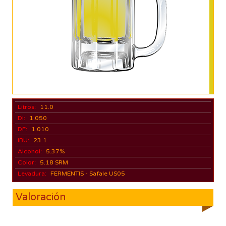
Litros:
11.0
DI:
1.050
DF:
1.010
IBU:
23.1
Alcohol:
5.37%
Color:
5.18 SRM
Levadura:
FERMENTIS - Safale US05
Valoración