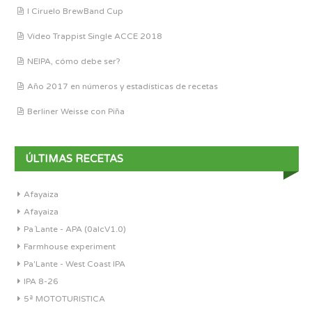
I Ciruelo BrewBand Cup
Vídeo Trappist Single ACCE 2018
NEIPA, cómo debe ser?
Año 2017 en números y estadísticas de recetas
Berliner Weisse con Piña
ÚLTIMAS RECETAS
Afayaiza
Afayaiza
Pa´Lante - APA (0alcV1.0)
Farmhouse experiment
Pa'Lante - West Coast IPA
IPA 8-26
5ª MOTOTURISTICA