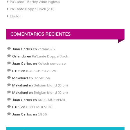
Pa'Lante - Barley Wine Inglesa
Pa’Lante DoppelBock (2.0)
Ebulon
COMENTARIOS RECIENTES
Juan Carlos
en
verano 26
Orlando
en
Pa’Lante DoppelBock
Juan Carlos
en
Kolsch concurso
L.R.S
en
KOLSCH EG 2025
Makakuel
en
Doble ipa
Makakuel
en
Belgian blond (Clon)
Makakuel
en
Belgian blond (Clon)
Juan Carlos
en
6091 MUEVEMIL
L.R.S
en
6091 MUEVEMIL
Juan Carlos
en
1906