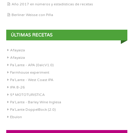
Año 2017 en números y estadísticas de recetas
Berliner Weisse con Piña
ÚLTIMAS RECETAS
Afayaiza
Afayaiza
Pa´Lante - APA (0alcV1.0)
Farmhouse experiment
Pa'Lante - West Coast IPA
IPA 8-26
5ª MOTOTURISTICA
Pa'Lante - Barley Wine Inglesa
Pa’Lante DoppelBock (2.0)
Ebulon