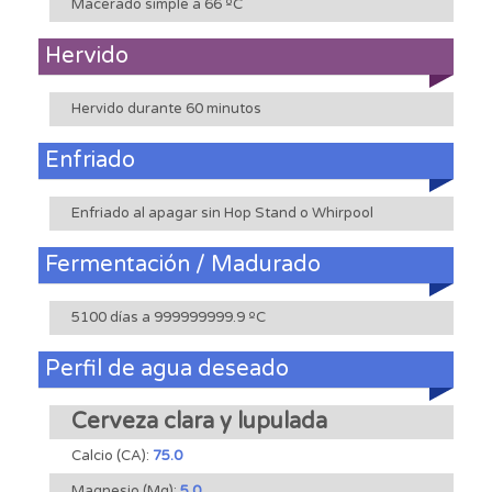
Macerado simple a 66 ºC
Hervido
Hervido durante 60 minutos
Enfriado
Enfriado al apagar sin Hop Stand o Whirpool
Fermentación / Madurado
5100 días a 999999999.9 ºC
Perfil de agua deseado
Cerveza clara y lupulada
Calcio (CA):
75.0
Magnesio (Mg):
5.0