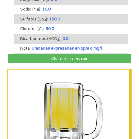
Sodio (Na):
10.0
Sulfatos (So
):
150.0
4
Cloruros (Cl):
50.0
Bicarbonatos (HCO
):
0.0
3
Nota:
Unidades expresadas en ppm o mg/l
Clonar a mis recetas