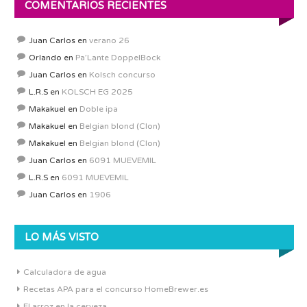
COMENTARIOS RECIENTES
Juan Carlos
en
verano 26
Orlando
en
Pa’Lante DoppelBock
Juan Carlos
en
Kolsch concurso
L.R.S
en
KOLSCH EG 2025
Makakuel
en
Doble ipa
Makakuel
en
Belgian blond (Clon)
Makakuel
en
Belgian blond (Clon)
Juan Carlos
en
6091 MUEVEMIL
L.R.S
en
6091 MUEVEMIL
Juan Carlos
en
1906
LO MÁS VISTO
Calculadora de agua
Recetas APA para el concurso HomeBrewer.es
El arroz en la cerveza