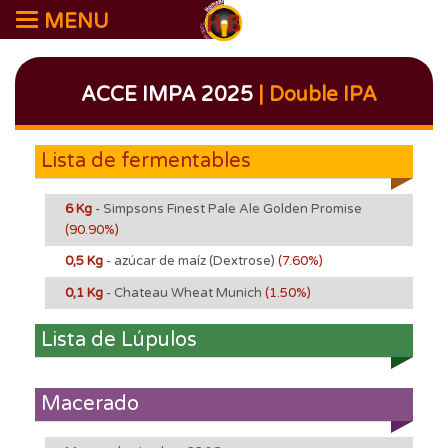
MENU
ACCE IMPA 2025
| Double IPA
Lista de fermentables
6 Kg
- Simpsons Finest Pale Ale Golden Promise
(90.90%)
0,5 Kg
- azúcar de maíz (Dextrose)
(7.60%)
0,1 Kg
- Chateau Wheat Munich
(1.50%)
Lista de Lúpulos
Macerado