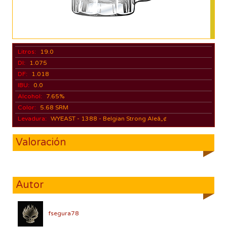
Litros:
19.0
DI:
1.075
DF:
1.018
IBU:
0.0
Alcohol:
7.65%
Color:
5.68 SRM
Levadura:
WYEAST - 1388 - Belgian Strong Aleâ„¢
Valoración
Autor
fsegura78