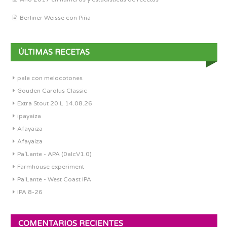
Berliner Weisse con Piña
ÚLTIMAS RECETAS
pale con melocotones
Gouden Carolus Classic
Extra Stout 20 L 14.08.26
ipayaiza
Afayaiza
Afayaiza
Pa´Lante - APA (0alcV1.0)
Farmhouse experiment
Pa'Lante - West Coast IPA
IPA 8-26
COMENTARIOS RECIENTES