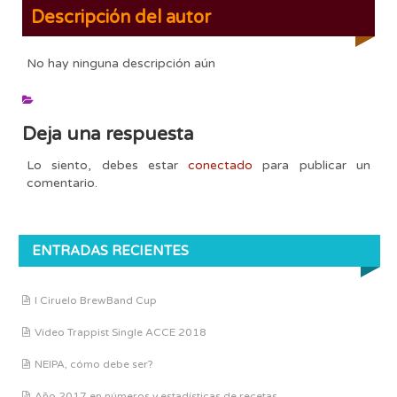
Descripción del autor
No hay ninguna descripción aún
Deja una respuesta
Lo siento, debes estar
conectado
para publicar un
comentario.
ENTRADAS RECIENTES
I Ciruelo BrewBand Cup
Vídeo Trappist Single ACCE 2018
NEIPA, cómo debe ser?
Año 2017 en números y estadísticas de recetas