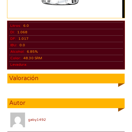
Litros:
6.0
DI:
1.068
DF:
1.017
IBU:
0.0
Alcohol:
6.85%
Color:
48.30 SRM
Levadura:
Valoración
Autor
gaby1492