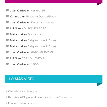
Juan Carlos
en
verano 26
Orlando
en
Pa’Lante DoppelBock
Juan Carlos
en
Kolsch concurso
L.R.S
en
KOLSCH EG 2025
Makakuel
en
Doble ipa
Makakuel
en
Belgian blond (Clon)
Makakuel
en
Belgian blond (Clon)
Juan Carlos
en
6091 MUEVEMIL
L.R.S
en
6091 MUEVEMIL
Juan Carlos
en
1906
LO MÁS VISTO
Calculadora de agua
Recetas APA para el concurso HomeBrewer.es
El arroz en la cerveza