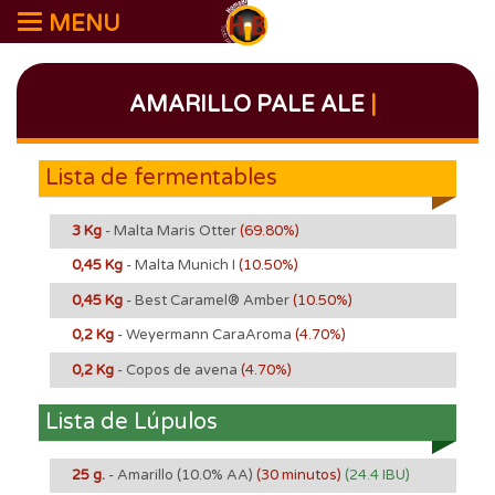
MENU
AMARILLO PALE ALE
|
Lista de fermentables
3 Kg
- Malta Maris Otter
(69.80%)
0,45 Kg
- Malta Munich I
(10.50%)
0,45 Kg
- Best Caramel® Amber
(10.50%)
0,2 Kg
- Weyermann CaraAroma
(4.70%)
0,2 Kg
- Copos de avena
(4.70%)
Lista de Lúpulos
25 g.
- Amarillo
(10.0% AA)
(30 minutos)
(24.4 IBU)