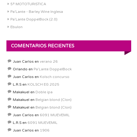
5ª MOTOTURISTICA
Pa'Lante - Barley Wine Inglesa
Pa’Lante DoppelBock (2.0)
Ebulon
COMENTARIOS RECIENTES
Juan Carlos
en
verano 26
Orlando
en
Pa’Lante DoppelBock
Juan Carlos
en
Kolsch concurso
L.R.S
en
KOLSCH EG 2025
Makakuel
en
Doble ipa
Makakuel
en
Belgian blond (Clon)
Makakuel
en
Belgian blond (Clon)
Juan Carlos
en
6091 MUEVEMIL
L.R.S
en
6091 MUEVEMIL
Juan Carlos
en
1906