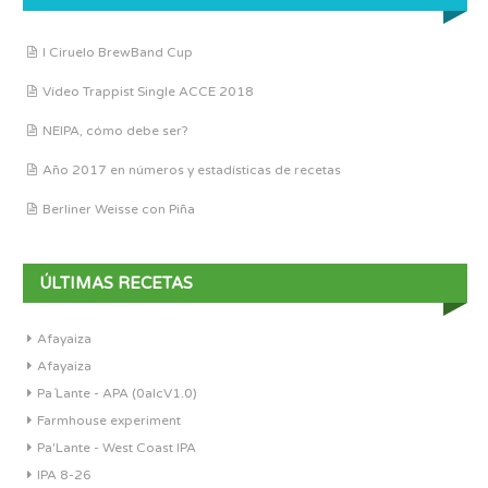
I Ciruelo BrewBand Cup
Vídeo Trappist Single ACCE 2018
NEIPA, cómo debe ser?
Año 2017 en números y estadísticas de recetas
Berliner Weisse con Piña
ÚLTIMAS RECETAS
Afayaiza
Afayaiza
Pa´Lante - APA (0alcV1.0)
Farmhouse experiment
Pa'Lante - West Coast IPA
IPA 8-26