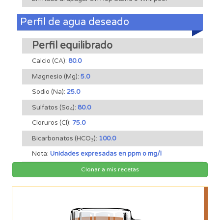
Perfil de agua deseado
Perfil equilibrado
Calcio (CA):
80.0
Magnesio (Mg):
5.0
Sodio (Na):
25.0
Sulfatos (So
):
80.0
4
Cloruros (Cl):
75.0
Bicarbonatos (HCO
):
100.0
3
Nota:
Unidades expresadas en ppm o mg/l
Clonar a mis recetas