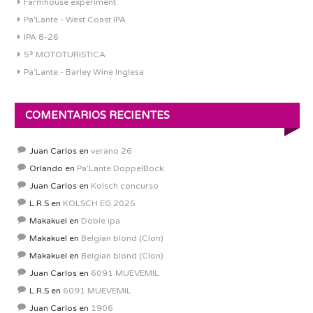
Farmhouse experiment
Pa'Lante - West Coast IPA
IPA 8-26
5ª MOTOTURISTICA
Pa'Lante - Barley Wine Inglesa
COMENTARIOS RECIENTES
Juan Carlos
en
verano 26
Orlando
en
Pa’Lante DoppelBock
Juan Carlos
en
Kolsch concurso
L.R.S
en
KOLSCH EG 2025
Makakuel
en
Doble ipa
Makakuel
en
Belgian blond (Clon)
Makakuel
en
Belgian blond (Clon)
Juan Carlos
en
6091 MUEVEMIL
L.R.S
en
6091 MUEVEMIL
Juan Carlos
en
1906