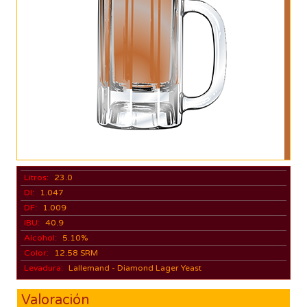
Litros:
23.0
DI:
1.047
DF:
1.009
IBU:
40.9
Alcohol:
5.10%
Color:
12.58 SRM
Levadura:
Lallemand - Diamond Lager Yeast
Valoración