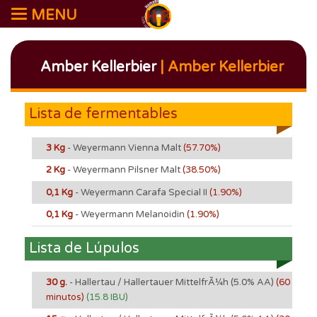
MENU
Amber Kellerbier
| Amber Kellerbier
Lista de fermentables
3 Kg
- Weyermann Vienna Malt
(57.70%)
2 Kg
- Weyermann Pilsner Malt
(38.50%)
0,1 Kg
- Weyermann Carafa Special II
(1.90%)
0,1 Kg
- Weyermann Melanoidin
(1.90%)
Lista de Lúpulos
30 g.
- Hallertau / Hallertauer MittelfrÃ¼h
(5.0% AA)
(60
minutos)
(15.8 IBU)