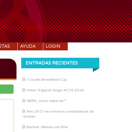
ETAS
AYUDA
LOGIN
ENTRADAS RECIENTES
I Ciruelo BrewBand Cup
Vídeo Trappist Single ACCE 2018
NEIPA, cómo debe ser?
Año 2017 en números y estadísticas de
recetas
Berliner Weisse con Piña