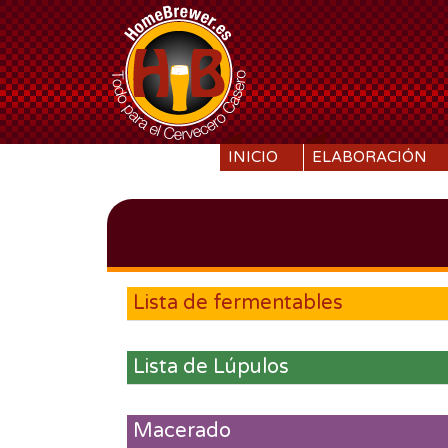
SKIP TO CONTENT
INICIO
ELABORACIÓN
Lista de fermentables
Lista de Lúpulos
Macerado