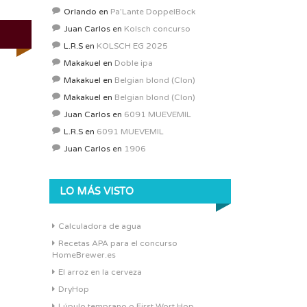
Orlando
en
Pa’Lante DoppelBock
Juan Carlos
en
Kolsch concurso
L.R.S
en
KOLSCH EG 2025
Makakuel
en
Doble ipa
Makakuel
en
Belgian blond (Clon)
Makakuel
en
Belgian blond (Clon)
Juan Carlos
en
6091 MUEVEMIL
L.R.S
en
6091 MUEVEMIL
Juan Carlos
en
1906
LO MÁS VISTO
Calculadora de agua
Recetas APA para el concurso
HomeBrewer.es
El arroz en la cerveza
DryHop
Lúpulo temprano o First Wort Hop