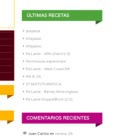
ÚLTIMAS RECETAS
ipayaiza
Afayaiza
Afayaiza
Pa´Lante - APA (0alcV1.0)
Farmhouse experiment
Pa'Lante - West Coast IPA
IPA 8-26
5ª MOTOTURISTICA
Pa'Lante - Barley Wine Inglesa
Pa’Lante DoppelBock (2.0)
COMENTARIOS RECIENTES
Juan Carlos
en
verano 26