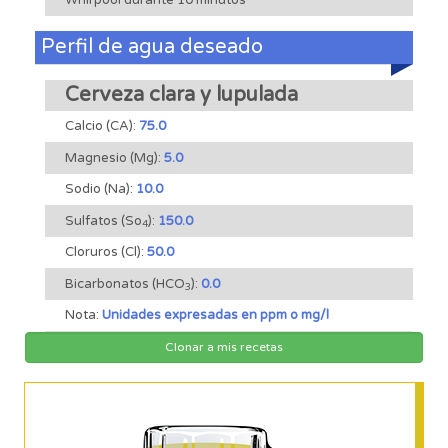
Perfil de agua deseado
Cerveza clara y lupulada
Calcio (CA):
75.0
Magnesio (Mg):
5.0
Sodio (Na):
10.0
Sulfatos (So
):
150.0
4
Cloruros (Cl):
50.0
Bicarbonatos (HCO
):
0.0
3
Nota:
Unidades expresadas en ppm o mg/l
Clonar a mis recetas