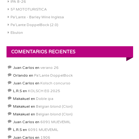
IPA 8-26
5ª MOTOTURISTICA
Pa'Lante - Barley Wine Inglesa
Pa’Lante DoppelBock (2.0)
Ebulon
COMENTARIOS RECIENTES
Juan Carlos
en
verano 26
Orlando
en
Pa’Lante DoppelBock
Juan Carlos
en
Kolsch concurso
L.R.S
en
KOLSCH EG 2025
Makakuel
en
Doble ipa
Makakuel
en
Belgian blond (Clon)
Makakuel
en
Belgian blond (Clon)
Juan Carlos
en
6091 MUEVEMIL
L.R.S
en
6091 MUEVEMIL
Juan Carlos
en
1906