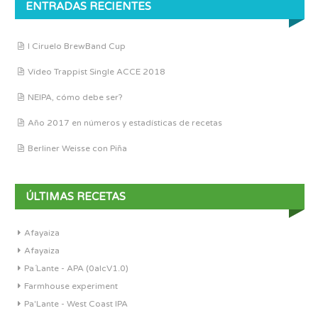
ENTRADAS RECIENTES
I Ciruelo BrewBand Cup
Vídeo Trappist Single ACCE 2018
NEIPA, cómo debe ser?
Año 2017 en números y estadísticas de recetas
Berliner Weisse con Piña
ÚLTIMAS RECETAS
Afayaiza
Afayaiza
Pa´Lante - APA (0alcV1.0)
Farmhouse experiment
Pa'Lante - West Coast IPA