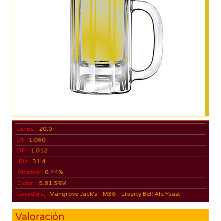
Litros:
20.0
DI:
1.060
DF:
1.012
IBU:
31.4
Alcohol:
6.44%
Color:
5.81 SRM
Levadura:
Mangrove Jack's - M36 - Liberty Bell Ale Yeast
Valoración