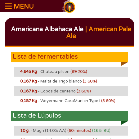
MENU
Americana Albahaca Ale
| American Pale
Ale
Lista de fermentables
4,645 Kg
- Chateau pilsen
(89.20%)
0,187 Kg
- Malta de Trigo blanco
(3.60%)
0,187 Kg
- Copos de centeno
(3.60%)
0,187 Kg
- Weyermann CaraMunich Type I
(3.60%)
Lista de Lúpulos
10 g.
- Magn
(14.0% AA)
(60 minutos)
(16.5 IBU)