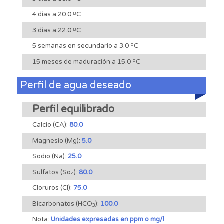
4 días a 20.0 ºC
3 días a 22.0 ºC
5 semanas en secundario a 3.0 ºC
15 meses de maduración a 15.0 ºC
Perfil de agua deseado
Perfil equilibrado
Calcio (CA):
80.0
Magnesio (Mg):
5.0
Sodio (Na):
25.0
Sulfatos (So
):
80.0
4
Cloruros (Cl):
75.0
Bicarbonatos (HCO
):
100.0
3
Nota:
Unidades expresadas en ppm o mg/l