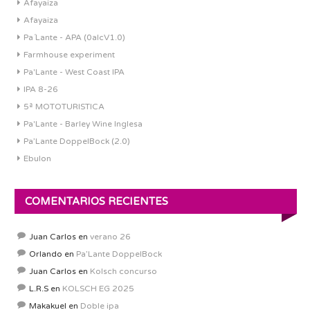
Afayaiza
Afayaiza
Pa´Lante - APA (0alcV1.0)
Farmhouse experiment
Pa'Lante - West Coast IPA
IPA 8-26
5ª MOTOTURISTICA
Pa'Lante - Barley Wine Inglesa
Pa’Lante DoppelBock (2.0)
Ebulon
COMENTARIOS RECIENTES
Juan Carlos
en
verano 26
Orlando
en
Pa’Lante DoppelBock
Juan Carlos
en
Kolsch concurso
L.R.S
en
KOLSCH EG 2025
Makakuel
en
Doble ipa