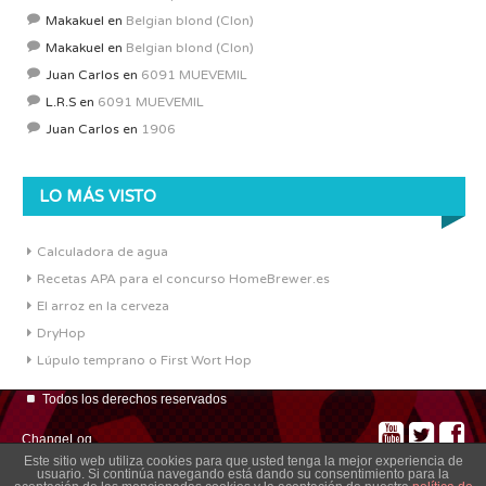
Makakuel
en
Belgian blond (Clon)
Makakuel
en
Belgian blond (Clon)
Juan Carlos
en
6091 MUEVEMIL
L.R.S
en
6091 MUEVEMIL
Juan Carlos
en
1906
LO MÁS VISTO
Calculadora de agua
Recetas APA para el concurso HomeBrewer.es
El arroz en la cerveza
DryHop
Lúpulo temprano o First Wort Hop
Todos los derechos reservados
ChangeLog
Este sitio web utiliza cookies para que usted tenga la mejor experiencia de
usuario. Si continúa navegando está dando su consentimiento para la