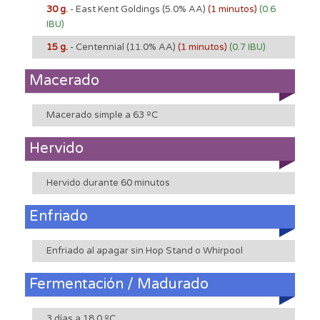
30 g.
- East Kent Goldings
(5.0% AA)
(1 minutos)
(0.6
IBU)
15 g.
- Centennial
(11.0% AA)
(1 minutos)
(0.7 IBU)
Macerado
Macerado simple a 63 ºC
Hervido
Hervido durante 60 minutos
Enfriado
Enfriado al apagar sin Hop Stand o Whirpool
Fermentación / Madurado
3 días a 18.0 ºC