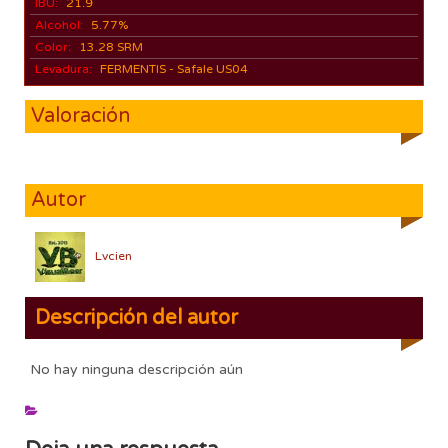
IBU:
21.9
Alcohol:
5.77%
Color:
13.28 SRM
Levadura:
FERMENTIS - Safale US04
Valoración
Autor
Lvcien
Descripción del autor
No hay ninguna descripción aún