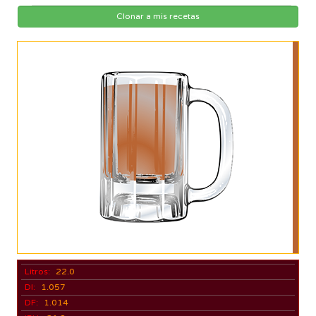
Clonar a mis recetas
Litros:
22.0
DI:
1.057
DF:
1.014