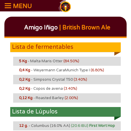
MENU
Amigo Iñigo
| British Brown Ale
Lista de fermentables
5 Kg
- Malta Maris Otter
(84.50%)
0,4 Kg
- Weyermann CaraMunich Type I
(6.80%)
0,2 Kg
- Simpsons Crystal T50
(3.40%)
0,2 Kg
- Copos de avena
(3.40%)
0,12 Kg
- Roasted Barley
(2.00%)
Lista de Lúpulos
12 g.
- Columbus
(16.0% AA)
(20.6 IBU)
First Wort Hop