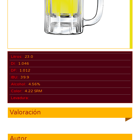
Litros:
23.0
DI:
1.046
DF:
1.012
IBU:
39.9
Alcohol:
4.56%
Color:
4.22 SRM
Levadura:
Valoración
Autor