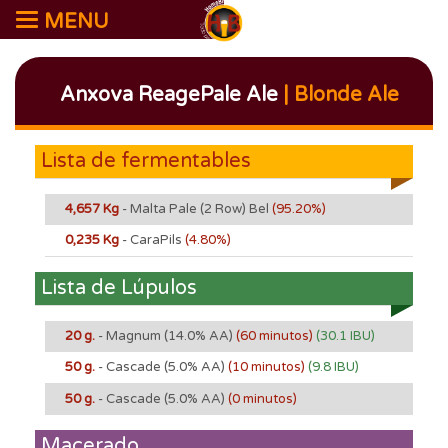
MENU
Anxova ReagePale Ale
| Blonde Ale
Lista de fermentables
4,657 Kg
- Malta Pale (2 Row) Bel
(95.20%)
0,235 Kg
- CaraPils
(4.80%)
Lista de Lúpulos
20 g.
- Magnum
(14.0% AA)
(60 minutos)
(30.1 IBU)
50 g.
- Cascade
(5.0% AA)
(10 minutos)
(9.8 IBU)
50 g.
- Cascade
(5.0% AA)
(0 minutos)
Macerado