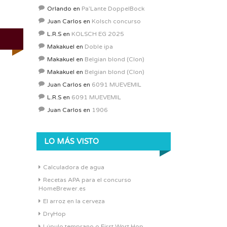
Orlando
en
Pa’Lante DoppelBock
Juan Carlos
en
Kolsch concurso
L.R.S
en
KOLSCH EG 2025
Makakuel
en
Doble ipa
Makakuel
en
Belgian blond (Clon)
Makakuel
en
Belgian blond (Clon)
Juan Carlos
en
6091 MUEVEMIL
L.R.S
en
6091 MUEVEMIL
Juan Carlos
en
1906
LO MÁS VISTO
Calculadora de agua
Recetas APA para el concurso
HomeBrewer.es
El arroz en la cerveza
DryHop
Lúpulo temprano o First Wort Hop