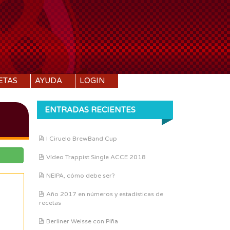
ETAS
AYUDA
LOGIN
ENTRADAS RECIENTES
I Ciruelo BrewBand Cup
Vídeo Trappist Single ACCE 2018
NEIPA, cómo debe ser?
Año 2017 en números y estadísticas de
recetas
Berliner Weisse con Piña