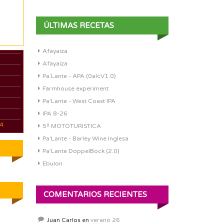
ÚLTIMAS RECETAS
Afayaiza
Afayaiza
Pa´Lante - APA (0alcV1.0)
Farmhouse experiment
Pa'Lante - West Coast IPA
IPA 8-26
04
5ª MOTOTURISTICA
Pa'Lante - Barley Wine Inglesa
Pa’Lante DoppelBock (2.0)
Ebulon
COMENTARIOS RECIENTES
Juan Carlos
en
verano 26