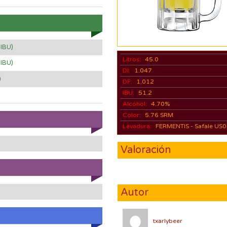
 IBU)
Litros:
45.0
 IBU)
DI:
1.047
)
DF:
1.012
IBU:
51.2
Alcohol:
4.70%
Color:
5.76 SRM
Levadura:
FERMENTIS - Safale US
Valoración
Autor
txarlybeer