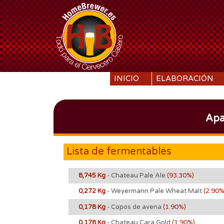
SKIP TO CONTENT
INICIO
ELABORACIÓN
Apa
Lista de fermentables
8,745 Kg
- Chateau Pale Ale
(93.30%)
0,272 Kg
- Weyermann Pale Wheat Malt
(2.90%
0,178 Kg
- Copos de avena
(1.90%)
0,178 Kg
- Chateau Cara Gold
(1.90%)