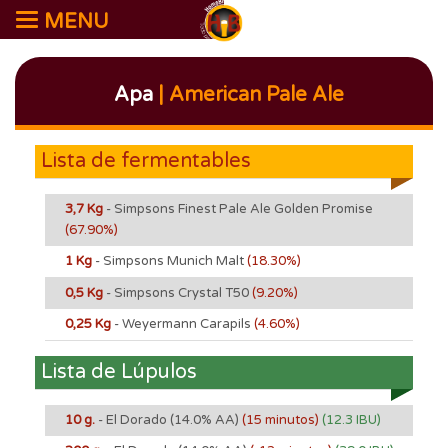
MENU
Apa
| American Pale Ale
Lista de fermentables
3,7 Kg
- Simpsons Finest Pale Ale Golden Promise
(67.90%)
1 Kg
- Simpsons Munich Malt
(18.30%)
0,5 Kg
- Simpsons Crystal T50
(9.20%)
0,25 Kg
- Weyermann Carapils
(4.60%)
Lista de Lúpulos
10 g.
- El Dorado
(14.0% AA)
(15 minutos)
(12.3 IBU)