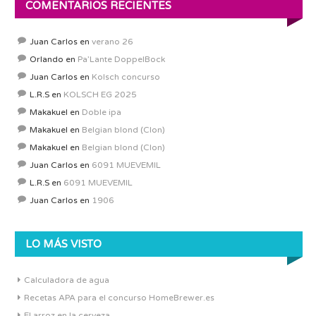
COMENTARIOS RECIENTES
Juan Carlos
en
verano 26
Orlando
en
Pa’Lante DoppelBock
Juan Carlos
en
Kolsch concurso
L.R.S
en
KOLSCH EG 2025
Makakuel
en
Doble ipa
Makakuel
en
Belgian blond (Clon)
Makakuel
en
Belgian blond (Clon)
Juan Carlos
en
6091 MUEVEMIL
L.R.S
en
6091 MUEVEMIL
Juan Carlos
en
1906
LO MÁS VISTO
Calculadora de agua
Recetas APA para el concurso HomeBrewer.es
El arroz en la cerveza