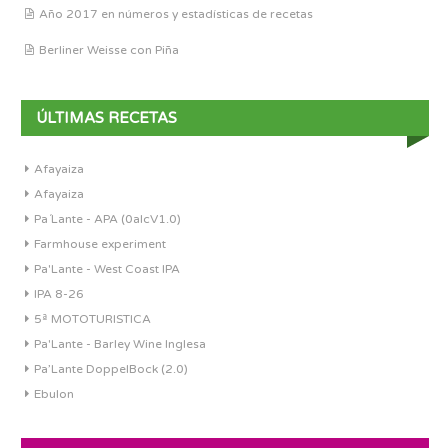
Año 2017 en números y estadísticas de recetas
Berliner Weisse con Piña
ÚLTIMAS RECETAS
Afayaiza
Afayaiza
Pa´Lante - APA (0alcV1.0)
Farmhouse experiment
Pa'Lante - West Coast IPA
IPA 8-26
5ª MOTOTURISTICA
Pa'Lante - Barley Wine Inglesa
Pa’Lante DoppelBock (2.0)
Ebulon