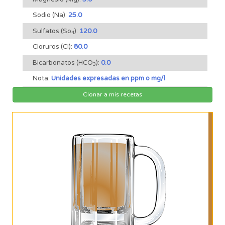
Sodio (Na):
25.0
Sulfatos (So
):
120.0
4
Cloruros (Cl):
80.0
Bicarbonatos (HCO
):
0.0
3
Nota:
Unidades expresadas en ppm o mg/l
Clonar a mis recetas