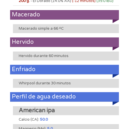
200 g.
- El Dorado
(14.0% AA)
(-12 minutos)
(39.0 IBU)
Macerado
Macerado simple a 66 ºC
Hervido
Hervido durante 60 minutos
Enfriado
Whirpool durante 30 minutos
Perfil de agua deseado
American ipa
Calcio (CA):
50.0
Magnesio (Mg):
5.0