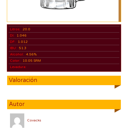
Litros:
20.0
DI:
1.046
DF:
1.012
IBU:
51.3
Alcohol:
4.56%
Color:
10.05 SRM
Levadura:
Valoración
Autor
Covacks