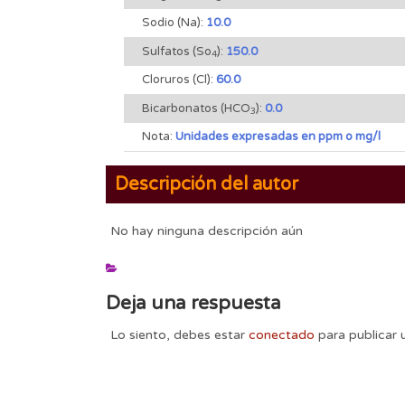
Sodio (Na):
10.0
Sulfatos (So
):
150.0
4
Cloruros (Cl):
60.0
Bicarbonatos (HCO
):
0.0
3
Nota:
Unidades expresadas en ppm o mg/l
Descripción del autor
No hay ninguna descripción aún
Deja una respuesta
Lo siento, debes estar
conectado
para publicar 