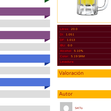
Litros:
20.0
DI:
1.051
DF:
1.013
IBU:
0.0
Alcohol:
5.10%
Color:
5.19 SRM
Levadura:
Valoración
Autor
SiKTo