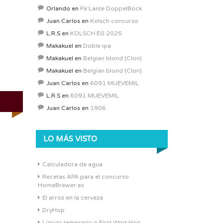
Orlando
en
Pa’Lante DoppelBock
Juan Carlos
en
Kolsch concurso
L.R.S
en
KOLSCH EG 2025
Makakuel
en
Doble ipa
Makakuel
en
Belgian blond (Clon)
Makakuel
en
Belgian blond (Clon)
Juan Carlos
en
6091 MUEVEMIL
L.R.S
en
6091 MUEVEMIL
Juan Carlos
en
1906
LO MÁS VISTO
Calculadora de agua
Recetas APA para el concurso
HomeBrewer.es
El arroz en la cerveza
DryHop
Lúpulo temprano o First Wort Hop