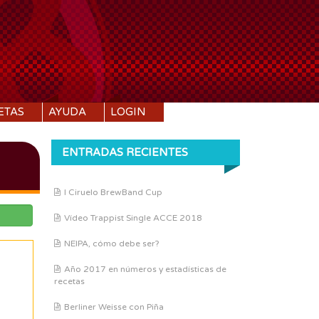
ETAS
AYUDA
LOGIN
ENTRADAS RECIENTES
I Ciruelo BrewBand Cup
Vídeo Trappist Single ACCE 2018
NEIPA, cómo debe ser?
Año 2017 en números y estadísticas de
recetas
Berliner Weisse con Piña