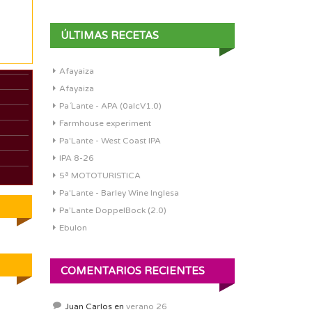
ÚLTIMAS RECETAS
Afayaiza
Afayaiza
Pa´Lante - APA (0alcV1.0)
Farmhouse experiment
Pa'Lante - West Coast IPA
IPA 8-26
5ª MOTOTURISTICA
Pa'Lante - Barley Wine Inglesa
Pa’Lante DoppelBock (2.0)
Ebulon
COMENTARIOS RECIENTES
Juan Carlos
en
verano 26