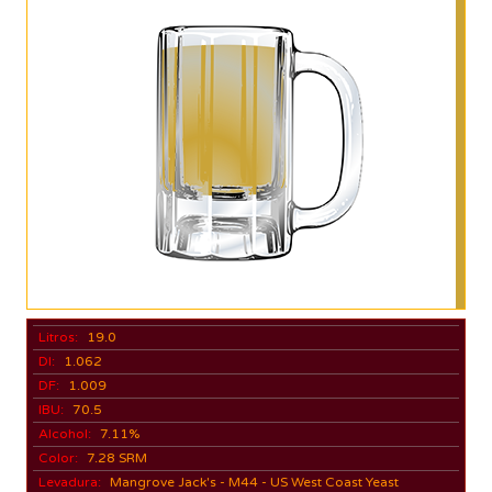
Litros:
19.0
DI:
1.062
DF:
1.009
IBU:
70.5
Alcohol:
7.11%
Color:
7.28 SRM
Levadura:
Mangrove Jack's - M44 - US West Coast Yeast