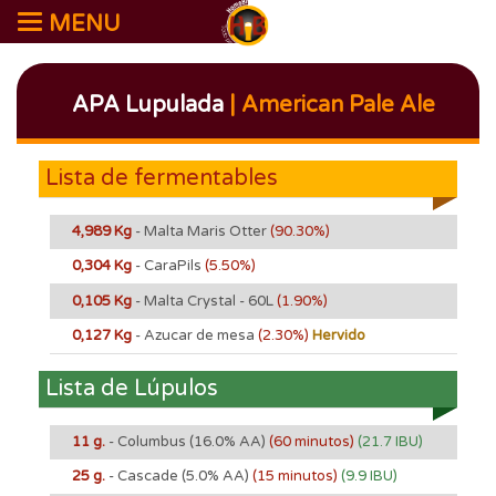
MENU
APA Lupulada
| American Pale Ale
Lista de fermentables
4,989 Kg
- Malta Maris Otter
(90.30%)
0,304 Kg
- CaraPils
(5.50%)
0,105 Kg
- Malta Crystal - 60L
(1.90%)
0,127 Kg
- Azucar de mesa
(2.30%)
Hervido
Lista de Lúpulos
11 g.
- Columbus
(16.0% AA)
(60 minutos)
(21.7 IBU)
25 g.
- Cascade
(5.0% AA)
(15 minutos)
(9.9 IBU)