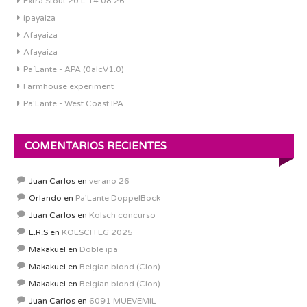
Extra Stout 20 L 14.08.26
ipayaiza
Afayaiza
Afayaiza
Pa´Lante - APA (0alcV1.0)
Farmhouse experiment
Pa'Lante - West Coast IPA
COMENTARIOS RECIENTES
Juan Carlos
en
verano 26
Orlando
en
Pa’Lante DoppelBock
Juan Carlos
en
Kolsch concurso
L.R.S
en
KOLSCH EG 2025
Makakuel
en
Doble ipa
Makakuel
en
Belgian blond (Clon)
Makakuel
en
Belgian blond (Clon)
Juan Carlos
en
6091 MUEVEMIL