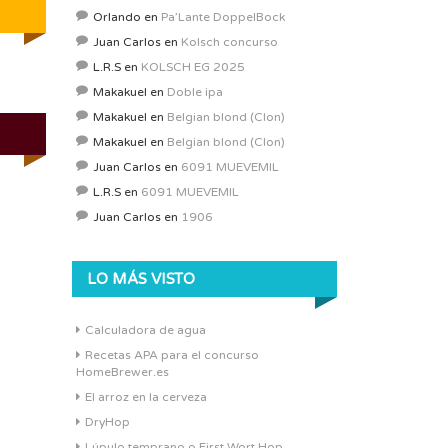
Orlando
en
Pa’Lante DoppelBock
Juan Carlos
en
Kolsch concurso
L.R.S
en
KOLSCH EG 2025
Makakuel
en
Doble ipa
Makakuel
en
Belgian blond (Clon)
Makakuel
en
Belgian blond (Clon)
Juan Carlos
en
6091 MUEVEMIL
L.R.S
en
6091 MUEVEMIL
Juan Carlos
en
1906
LO MÁS VISTO
Calculadora de agua
Recetas APA para el concurso
HomeBrewer.es
El arroz en la cerveza
DryHop
Lúpulo temprano o First Wort Hop