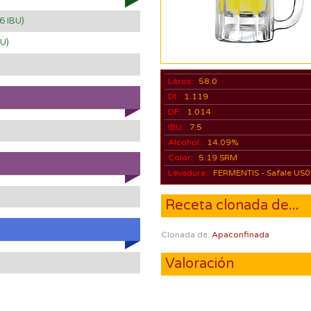
.6 IBU)
BU)
Litros:
58.0
DI:
1.119
DF:
1.014
IBU:
7.5
Alcohol:
14.09%
Color:
5.19 SRM
Levadura:
FERMENTIS - Safale US
Receta clonada de...
Clonada de:
Apaconfinada
Valoración