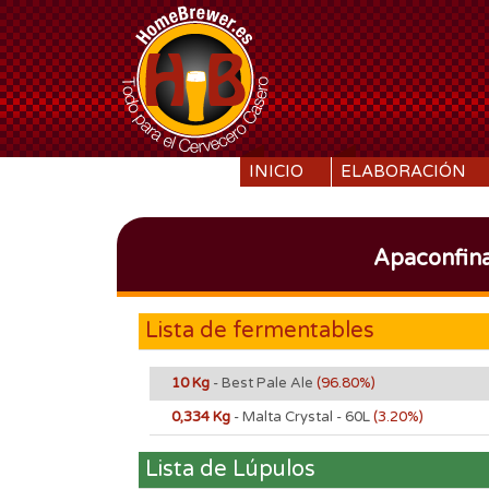
SKIP TO CONTENT
INICIO
ELABORACIÓN
Apaconfina
Lista de fermentables
10 Kg
- Best Pale Ale
(96.80%)
0,334 Kg
- Malta Crystal - 60L
(3.20%)
Lista de Lúpulos