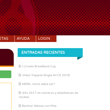
ETAS
AYUDA
LOGIN
ENTRADAS RECIENTES
I Ciruelo BrewBand Cup
Vídeo Trappist Single ACCE 2018
NEIPA, cómo debe ser?
Año 2017 en números y estadísticas de
recetas
Berliner Weisse con Piña