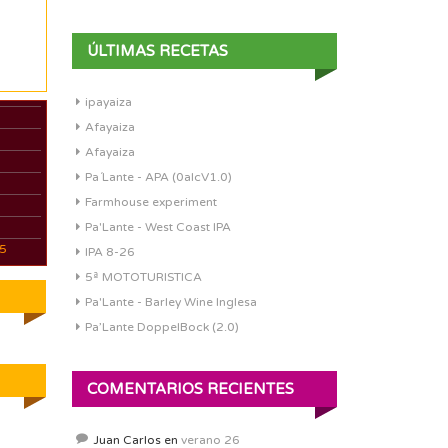
ÚLTIMAS RECETAS
ipayaiza
Afayaiza
Afayaiza
Pa´Lante - APA (0alcV1.0)
Farmhouse experiment
Pa'Lante - West Coast IPA
05
IPA 8-26
5ª MOTOTURISTICA
Pa'Lante - Barley Wine Inglesa
Pa’Lante DoppelBock (2.0)
COMENTARIOS RECIENTES
Juan Carlos
en
verano 26