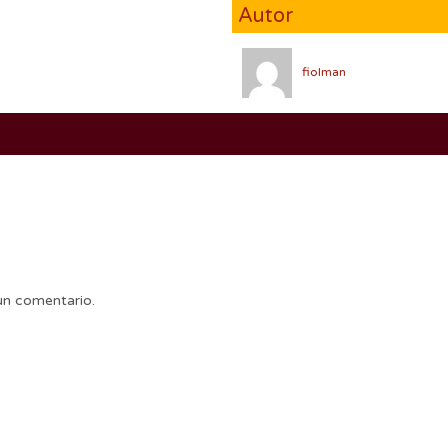
Autor
fiolman
un comentario.