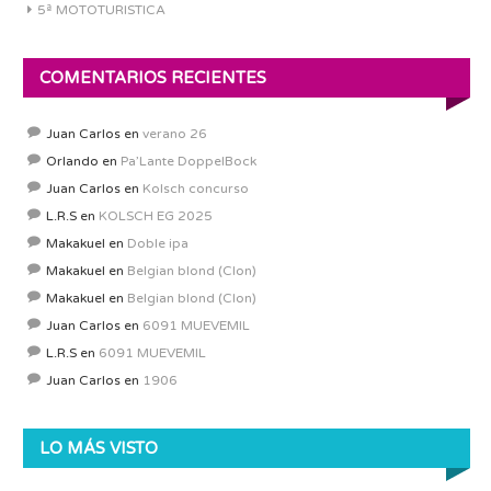
5ª MOTOTURISTICA
COMENTARIOS RECIENTES
Juan Carlos
en
verano 26
Orlando
en
Pa’Lante DoppelBock
Juan Carlos
en
Kolsch concurso
L.R.S
en
KOLSCH EG 2025
Makakuel
en
Doble ipa
Makakuel
en
Belgian blond (Clon)
Makakuel
en
Belgian blond (Clon)
Juan Carlos
en
6091 MUEVEMIL
L.R.S
en
6091 MUEVEMIL
Juan Carlos
en
1906
LO MÁS VISTO