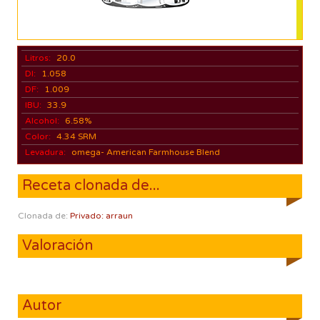
Litros:
20.0
DI:
1.058
DF:
1.009
IBU:
33.9
Alcohol:
6.58%
Color:
4.34 SRM
Levadura:
omega- American Farmhouse Blend
Receta clonada de...
Clonada de:
Privado: arraun
Valoración
Autor