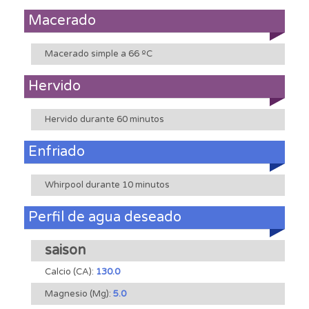
Macerado
Macerado simple a 66 ºC
Hervido
Hervido durante 60 minutos
Enfriado
Whirpool durante 10 minutos
Perfil de agua deseado
saison
Calcio (CA):
130.0
Magnesio (Mg):
5.0