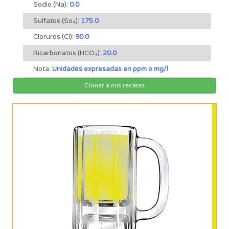
Sodio (Na):
0.0
Sulfatos (So
):
175.0
4
Cloruros (Cl):
90.0
Bicarbonatos (HCO
):
20.0
3
Nota:
Unidades expresadas en ppm o mg/l
Clonar a mis recetas