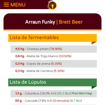
MENU
Arraun Funky
| Brett Beer
Lista de fermentables
4,5 Kg
- Chateau pilsen
(78.90%)
0,6 Kg
- Malta de Trigo blanco
(10.50%)
0,3 Kg
- Copos de avena
(5.30%)
0,3 Kg
- Malta de Centeno
(5.30%)
Lista de Lúpulos
13 g.
- Columbus
(16.0% AA)
(25.2 IBU)
First Wort Hop
50 g.
- Cascade
(7.8% AA)
(0 minutos)
(8.7 IBU)