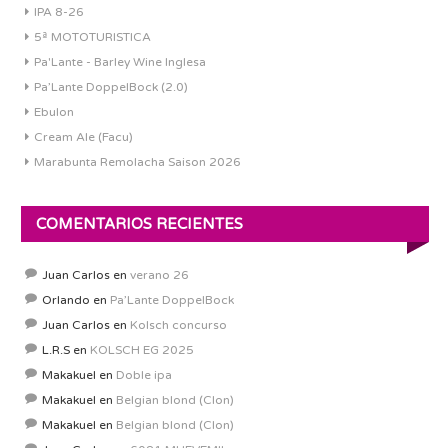
IPA 8-26
5ª MOTOTURISTICA
Pa'Lante - Barley Wine Inglesa
Pa’Lante DoppelBock (2.0)
Ebulon
Cream Ale (Facu)
Marabunta Remolacha Saison 2026
COMENTARIOS RECIENTES
Juan Carlos
en
verano 26
Orlando
en
Pa’Lante DoppelBock
Juan Carlos
en
Kolsch concurso
L.R.S
en
KOLSCH EG 2025
Makakuel
en
Doble ipa
Makakuel
en
Belgian blond (Clon)
Makakuel
en
Belgian blond (Clon)