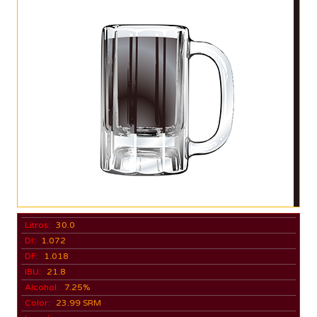
Litros:
30.0
DI:
1.072
DF:
1.018
IBU:
21.8
Alcohol:
7.25%
Color:
23.99 SRM