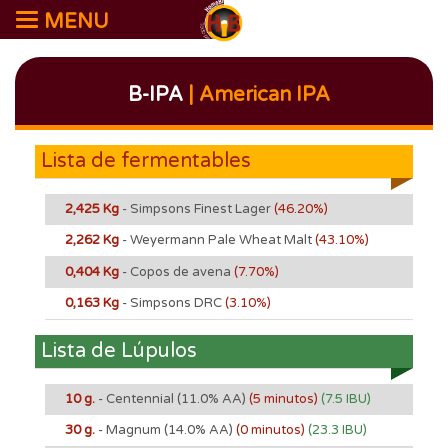
MENU
B-IPA
| American IPA
Lista de fermentables
2,425 Kg
- Simpsons Finest Lager
(46.20%)
2,262 Kg
- Weyermann Pale Wheat Malt
(43.10%)
0,404 Kg
- Copos de avena
(7.70%)
0,163 Kg
- Simpsons DRC
(3.10%)
Lista de Lúpulos
10 g.
- Centennial
(11.0% AA)
(5 minutos)
(7.5 IBU)
30 g.
- Magnum
(14.0% AA)
(0 minutos)
(23.3 IBU)