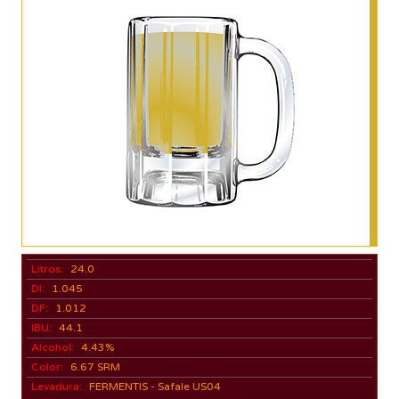
Litros:
24.0
DI:
1.045
DF:
1.012
IBU:
44.1
Alcohol:
4.43%
Color:
6.67 SRM
Levadura:
FERMENTIS - Safale US04