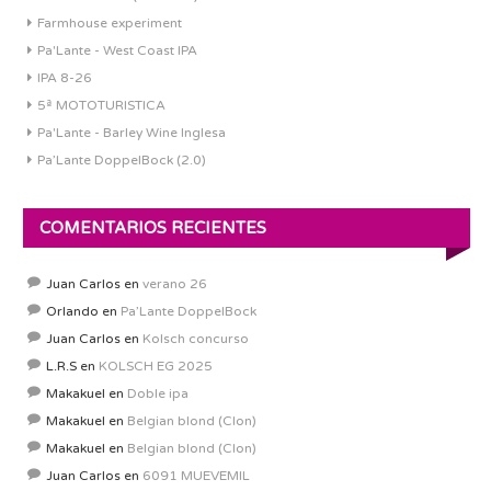
Farmhouse experiment
Pa'Lante - West Coast IPA
IPA 8-26
5ª MOTOTURISTICA
Pa'Lante - Barley Wine Inglesa
Pa’Lante DoppelBock (2.0)
COMENTARIOS RECIENTES
Juan Carlos
en
verano 26
Orlando
en
Pa’Lante DoppelBock
Juan Carlos
en
Kolsch concurso
L.R.S
en
KOLSCH EG 2025
Makakuel
en
Doble ipa
Makakuel
en
Belgian blond (Clon)
Makakuel
en
Belgian blond (Clon)
Juan Carlos
en
6091 MUEVEMIL