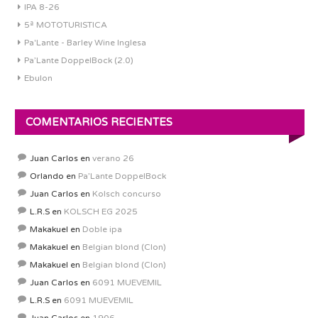
IPA 8-26
5ª MOTOTURISTICA
Pa'Lante - Barley Wine Inglesa
Pa’Lante DoppelBock (2.0)
Ebulon
COMENTARIOS RECIENTES
Juan Carlos
en
verano 26
Orlando
en
Pa’Lante DoppelBock
Juan Carlos
en
Kolsch concurso
L.R.S
en
KOLSCH EG 2025
Makakuel
en
Doble ipa
Makakuel
en
Belgian blond (Clon)
Makakuel
en
Belgian blond (Clon)
Juan Carlos
en
6091 MUEVEMIL
L.R.S
en
6091 MUEVEMIL