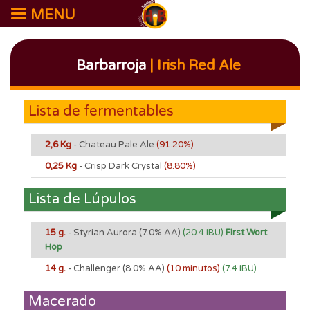
MENU
Barbarroja
| Irish Red Ale
Lista de fermentables
2,6 Kg
- Chateau Pale Ale
(91.20%)
0,25 Kg
- Crisp Dark Crystal
(8.80%)
Lista de Lúpulos
15 g.
- Styrian Aurora
(7.0% AA)
(20.4 IBU)
First Wort
Hop
14 g.
- Challenger
(8.0% AA)
(10 minutos)
(7.4 IBU)
Macerado