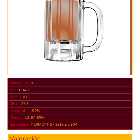
Litros:
15.0
DI:
1.043
DF:
1.011
IBU:
27.8
Alcohol:
4.30%
Color:
13.94 SRM
Levadura:
FERMENTIS - Safale US04
Valoración