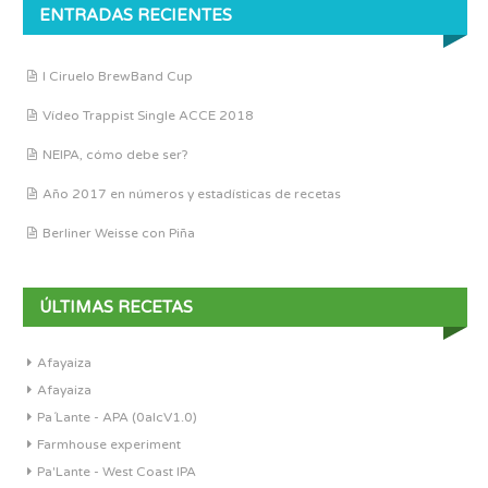
ENTRADAS RECIENTES
I Ciruelo BrewBand Cup
Vídeo Trappist Single ACCE 2018
NEIPA, cómo debe ser?
Año 2017 en números y estadísticas de recetas
Berliner Weisse con Piña
ÚLTIMAS RECETAS
Afayaiza
Afayaiza
Pa´Lante - APA (0alcV1.0)
Farmhouse experiment
Pa'Lante - West Coast IPA