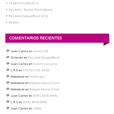
5ª MOTOTURISTICA
Pa'Lante - Barley Wine Inglesa
Pa’Lante DoppelBock (2.0)
Ebulon
COMENTARIOS RECIENTES
Juan Carlos
en
verano 26
Orlando
en
Pa’Lante DoppelBock
Juan Carlos
en
Kolsch concurso
L.R.S
en
KOLSCH EG 2025
Makakuel
en
Doble ipa
Makakuel
en
Belgian blond (Clon)
Makakuel
en
Belgian blond (Clon)
Juan Carlos
en
6091 MUEVEMIL
L.R.S
en
6091 MUEVEMIL
Juan Carlos
en
1906