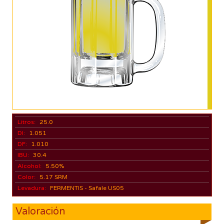
Litros:
25.0
DI:
1.051
DF:
1.010
IBU:
30.4
Alcohol:
5.50%
Color:
5.17 SRM
Levadura:
FERMENTIS - Safale US05
Valoración