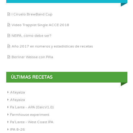
I Ciruelo BrewBand Cup
Vídeo Trappist Single ACCE 2018
NEIPA, cómo debe ser?
Año 2017 en números y estadísticas de recetas
Berliner Weisse con Piña
ÚLTIMAS RECETAS
Afayaiza
Afayaiza
Pa´Lante - APA (0alcV1.0)
Farmhouse experiment
Pa'Lante - West Coast IPA
IPA 8-26