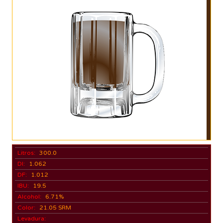
Litros:
300.0
DI:
1.062
DF:
1.012
IBU:
19.5
Alcohol:
6.71%
Color:
21.05 SRM
Levadura: