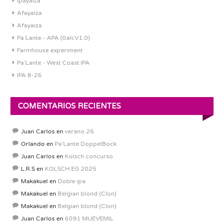
ipayaiza
Afayaiza
Afayaiza
Pa´Lante - APA (0alcV1.0)
Farmhouse experiment
Pa'Lante - West Coast IPA
IPA 8-26
COMENTARIOS RECIENTES
Juan Carlos
en
verano 26
Orlando
en
Pa’Lante DoppelBock
Juan Carlos
en
Kolsch concurso
L.R.S
en
KOLSCH EG 2025
Makakuel
en
Doble ipa
Makakuel
en
Belgian blond (Clon)
Makakuel
en
Belgian blond (Clon)
Juan Carlos
en
6091 MUEVEMIL