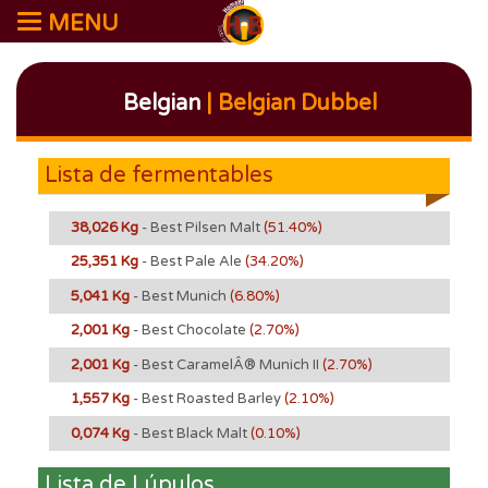
MENU
Belgian
| Belgian Dubbel
Lista de fermentables
38,026 Kg
- Best Pilsen Malt
(51.40%)
25,351 Kg
- Best Pale Ale
(34.20%)
5,041 Kg
- Best Munich
(6.80%)
2,001 Kg
- Best Chocolate
(2.70%)
2,001 Kg
- Best CaramelÂ® Munich II
(2.70%)
1,557 Kg
- Best Roasted Barley
(2.10%)
0,074 Kg
- Best Black Malt
(0.10%)
Lista de Lúpulos