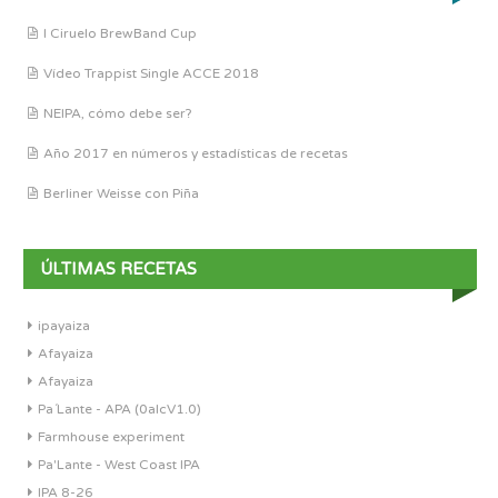
I Ciruelo BrewBand Cup
Vídeo Trappist Single ACCE 2018
NEIPA, cómo debe ser?
Año 2017 en números y estadísticas de recetas
Berliner Weisse con Piña
ÚLTIMAS RECETAS
ipayaiza
Afayaiza
Afayaiza
Pa´Lante - APA (0alcV1.0)
Farmhouse experiment
Pa'Lante - West Coast IPA
IPA 8-26