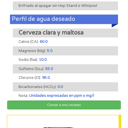
Enfriado al apagar sin Hop Stand o Whirpool
Perfil de agua deseado
Cerveza clara y maltosa
Calcio (CA):
60.0
Magnesio (Mg):
5.0
Sodio (Na):
10.0
Sulfatos (So
):
55.0
4
Cloruros (Cl):
95.0
Bicarbonatos (HCO
):
0.0
3
Nota:
Unidades expresadas en ppm o mg/l
Clonar a mis recetas