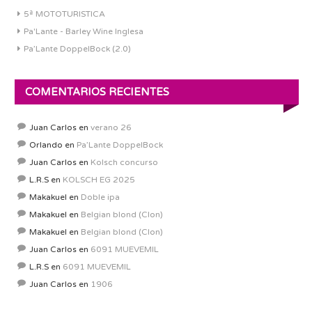
5ª MOTOTURISTICA
Pa'Lante - Barley Wine Inglesa
Pa’Lante DoppelBock (2.0)
COMENTARIOS RECIENTES
Juan Carlos
en
verano 26
Orlando
en
Pa’Lante DoppelBock
Juan Carlos
en
Kolsch concurso
L.R.S
en
KOLSCH EG 2025
Makakuel
en
Doble ipa
Makakuel
en
Belgian blond (Clon)
Makakuel
en
Belgian blond (Clon)
Juan Carlos
en
6091 MUEVEMIL
L.R.S
en
6091 MUEVEMIL
Juan Carlos
en
1906