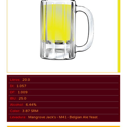
Litros:
20.0
DI:
1.057
DF:
1.009
IBU:
25.0
Alcohol:
6.44%
Color:
3.87 SRM
Levadura:
Mangrove Jack's - M41 - Belgian Ale Yeast