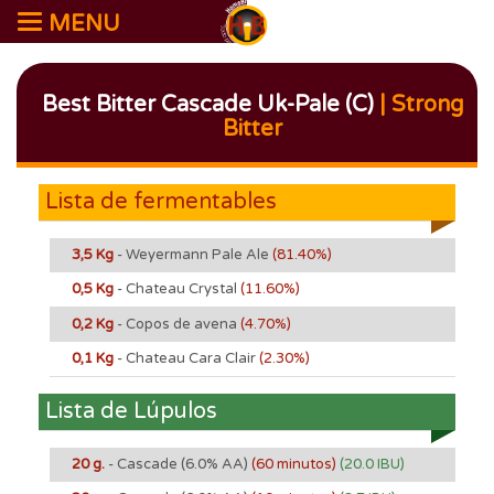
MENU
Best Bitter Cascade Uk-Pale (c)
| Strong
Bitter
Lista de fermentables
3,5 Kg
- Weyermann Pale Ale
(81.40%)
0,5 Kg
- Chateau Crystal
(11.60%)
0,2 Kg
- Copos de avena
(4.70%)
0,1 Kg
- Chateau Cara Clair
(2.30%)
Lista de Lúpulos
20 g.
- Cascade
(6.0% AA)
(60 minutos)
(20.0 IBU)