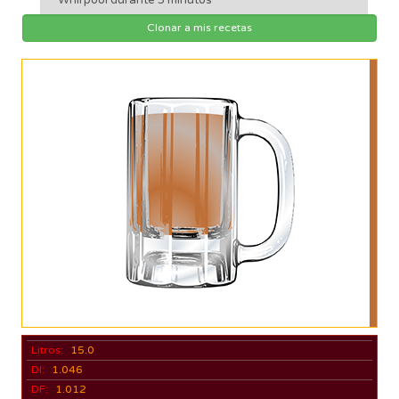
Clonar a mis recetas
Litros:
15.0
DI:
1.046
DF:
1.012