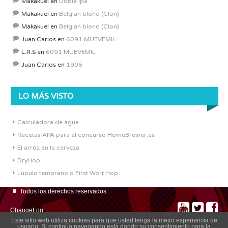
Makakuel
en
Doble ipa
Makakuel
en
Belgian blond (Clon)
Makakuel
en
Belgian blond (Clon)
Juan Carlos
en
6091 MUEVEMIL
L.R.S
en
6091 MUEVEMIL
Juan Carlos
en
1906
LO MÁS VISTO
Calculadora de agua
Recetas APA para el concurso HomeBrewer.es
El arroz en la cerveza
DryHop
Lúpulo temprano o First Wort Hop
Todos los derechos reservados
ChangeLog
Este sitio web utiliza cookies para que usted tenga la mejor experiencia de
usuario. Si continúa navegando está dando su consentimiento para la