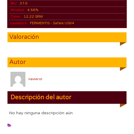
IBU:
37.0
Alcohol:
4.56%
Color:
12.22 SRM
Levadura:
FERMENTIS - Safale US04
Valoración
Autor
navierol
Descripción del autor
No hay ninguna descripción aún