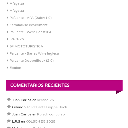
Afayaiza
Afayaiza
Pa´Lante - APA (0alcV1.0)
Farmhouse experiment
Pa'Lante - West Coast IPA
IPA 8-26
5ª MOTOTURISTICA
Pa'Lante - Barley Wine Inglesa
Pa’Lante DoppelBock (2.0)
Ebulon
COMENTARIOS RECIENTES
Juan Carlos
en
verano 26
Orlando
en
Pa’Lante DoppelBock
Juan Carlos
en
Kolsch concurso
L.R.S
en
KOLSCH EG 2025