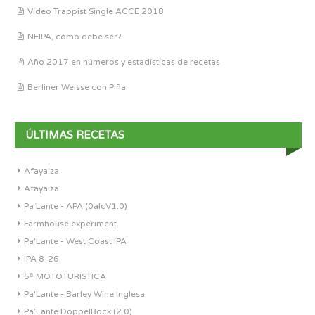
Vídeo Trappist Single ACCE 2018
NEIPA, cómo debe ser?
Año 2017 en números y estadísticas de recetas
Berliner Weisse con Piña
ÚLTIMAS RECETAS
Afayaiza
Afayaiza
Pa´Lante - APA (0alcV1.0)
Farmhouse experiment
Pa'Lante - West Coast IPA
IPA 8-26
5ª MOTOTURISTICA
Pa'Lante - Barley Wine Inglesa
Pa’Lante DoppelBock (2.0)