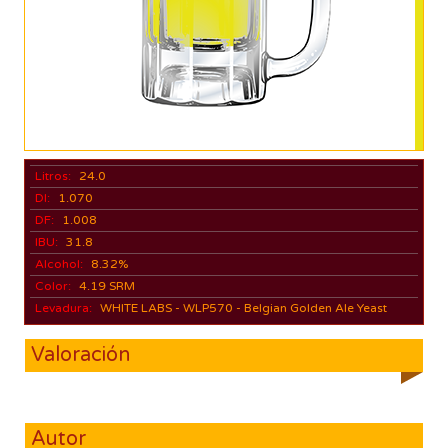
Litros:
24.0
DI:
1.070
DF:
1.008
IBU:
31.8
Alcohol:
8.32%
Color:
4.19 SRM
Levadura:
WHITE LABS - WLP570 - Belgian Golden Ale Yeast
Valoración
Autor