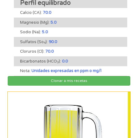
Perfil equilibrado
Calcio (CA):
70.0
Magnesio (Mg):
5.0
Sodio (Na):
5.0
Sulfatos (So
):
90.0
4
Cloruros (Cl):
70.0
Bicarbonatos (HCO
):
0.0
3
Nota:
Unidades expresadas en ppm o mg/l
Clonar a mis recetas