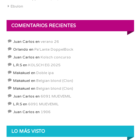
Ebulon
COMENTARIOS RECIENTES
Juan Carlos
en
verano 26
Orlando
en
Pa’Lante DoppelBock
Juan Carlos
en
Kolsch concurso
L.R.S
en
KOLSCH EG 2025
Makakuel
en
Doble ipa
Makakuel
en
Belgian blond (Clon)
Makakuel
en
Belgian blond (Clon)
Juan Carlos
en
6091 MUEVEMIL
L.R.S
en
6091 MUEVEMIL
Juan Carlos
en
1906
LO MÁS VISTO