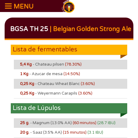
MENU
BGSA TH 25
| Belgian Golden Strong Ale
Lista de fermentables
5,4 Kg
- Chateau pilsen
(78.30%)
1 Kg
- Azucar de mesa
(14.50%)
0,25 Kg
- Chateau Wheat Blanc
(3.60%)
0,25 Kg
- Weyermann Carapils
(3.60%)
Lista de Lúpulos
25 g.
- Magnum
(13.0% AA)
(60 minutos)
(28.7 IBU)
20 g.
- Saaz
(3.5% AA)
(15 minutos)
(3.1 IBU)