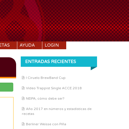
ETAS
AYUDA
LOGIN
ENTRADAS RECIENTES
I Ciruelo BrewBand Cup
Vídeo Trappist Single ACCE 2018
NEIPA, cómo debe ser?
Año 2017 en números y estadísticas de
recetas
Berliner Weisse con Piña