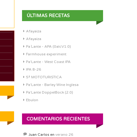
ÚLTIMAS RECETAS
Afayaiza
Afayaiza
Pa´Lante - APA (0alcV1.0)
Farmhouse experiment
Pa'Lante - West Coast IPA
IPA 8-26
5ª MOTOTURISTICA
Pa'Lante - Barley Wine Inglesa
Pa’Lante DoppelBock (2.0)
Ebulon
COMENTARIOS RECIENTES
Juan Carlos
en
verano 26