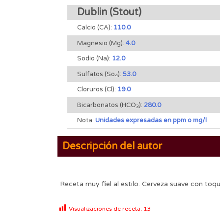
Dublin (Stout)
Calcio (CA):
110.0
Magnesio (Mg):
4.0
Sodio (Na):
12.0
Sulfatos (So
):
53.0
4
Cloruros (Cl):
19.0
Bicarbonatos (HCO
):
280.0
3
Nota:
Unidades expresadas en ppm o mg/l
Descripción del autor
Receta muy fiel al estilo. Cerveza suave con toq
Visualizaciones de receta:
13