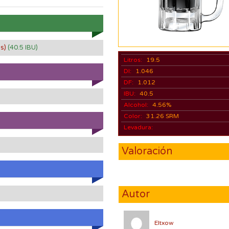
os)
(40.5 IBU)
Litros:
19.5
DI:
1.046
DF:
1.012
IBU:
40.5
Alcohol:
4.56%
Color:
31.26 SRM
Levadura:
Valoración
Autor
Eltxow