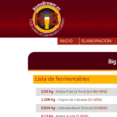
SKIP TO CONTENT
INICIO
ELABORACIÓN
Big
Lista de fermentables
3,03 Kg
- Malta Pale (2 Row) Bel
(64.90%)
1,008 Kg
- Copos de Cebada
(21.60%)
0,504 Kg
- Cebada Black (Stout)
(10.80%)
0,13 Kg
- Malta Ácida
(2.80%)