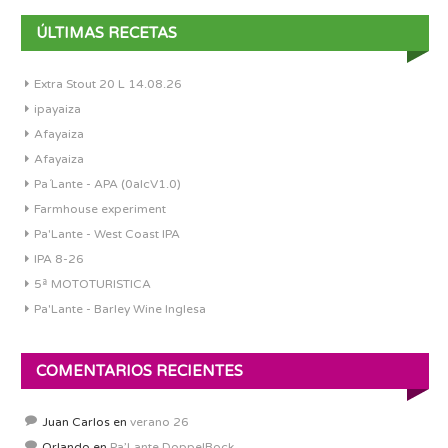
ÚLTIMAS RECETAS
Extra Stout 20 L 14.08.26
ipayaiza
Afayaiza
Afayaiza
Pa´Lante - APA (0alcV1.0)
Farmhouse experiment
Pa'Lante - West Coast IPA
IPA 8-26
5ª MOTOTURISTICA
Pa'Lante - Barley Wine Inglesa
COMENTARIOS RECIENTES
Juan Carlos
en
verano 26
Orlando
en
Pa’Lante DoppelBock