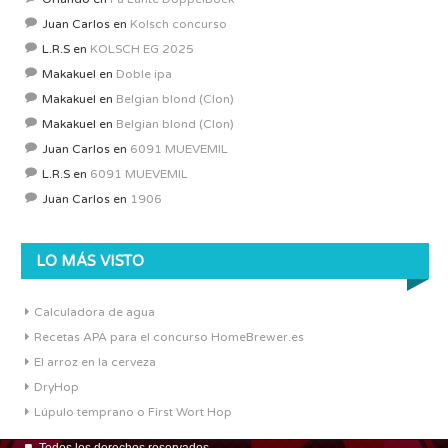
Juan Carlos
en
Kolsch concurso
L.R.S
en
KOLSCH EG 2025
Makakuel
en
Doble ipa
Makakuel
en
Belgian blond (Clon)
Makakuel
en
Belgian blond (Clon)
Juan Carlos
en
6091 MUEVEMIL
L.R.S
en
6091 MUEVEMIL
Juan Carlos
en
1906
LO MÁS VISTO
Calculadora de agua
Recetas APA para el concurso HomeBrewer.es
El arroz en la cerveza
DryHop
Lúpulo temprano o First Wort Hop