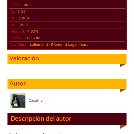
Litros:
20.0
DI:
1.044
DF:
1.008
IBU:
20.5
Alcohol:
4.83%
Color:
3.60 SRM
Levadura:
Lallemand - Diamond Lager Yeast
Valoración
Autor
Casafilo
Descripción del autor