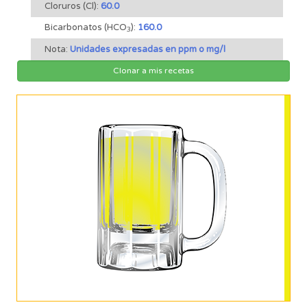
Cloruros (Cl):
60.0
Bicarbonatos (HCO
):
160.0
3
Nota:
Unidades expresadas en ppm o mg/l
Clonar a mis recetas