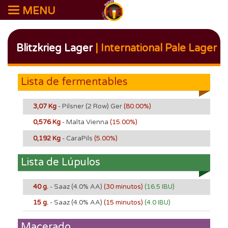
MENU
Blitzkrieg Lager
| International Pale Lager
Lista de fermentables
3,07 Kg
- Pilsner (2 Row) Ger
(80.00%)
0,576 Kg
- Malta Vienna
(15.00%)
0,192 Kg
- CaraPils
(5.00%)
Lista de Lúpulos
40 g.
- Saaz
(4.0% AA)
(30 minutos)
(16.5 IBU)
15 g.
- Saaz
(4.0% AA)
(15 minutos)
(4.0 IBU)
Macerado