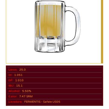
Litros:
25.0
DI:
1.051
DF:
1.010
IBU:
15.1
Alcohol:
5.50%
Color:
7.47 SRM
Levadura:
FERMENTIS - Safale US05