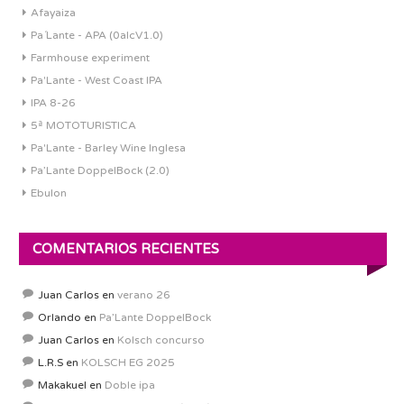
Afayaiza
Pa´Lante - APA (0alcV1.0)
Farmhouse experiment
Pa'Lante - West Coast IPA
IPA 8-26
5ª MOTOTURISTICA
Pa'Lante - Barley Wine Inglesa
Pa’Lante DoppelBock (2.0)
Ebulon
COMENTARIOS RECIENTES
Juan Carlos
en
verano 26
Orlando
en
Pa’Lante DoppelBock
Juan Carlos
en
Kolsch concurso
L.R.S
en
KOLSCH EG 2025
Makakuel
en
Doble ipa