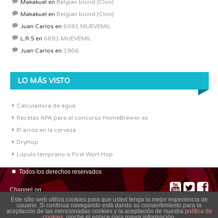
Makakuel
en
Belgian blond (Clon)
Makakuel
en
Belgian blond (Clon)
Juan Carlos
en
6091 MUEVEMIL
L.R.S
en
6091 MUEVEMIL
Juan Carlos
en
1906
LO MÁS VISTO
Calculadora de agua
Recetas APA para el concurso HomeBrewer.es
El arroz en la cerveza
DryHop
Lúpulo temprano o First Wort Hop
Todos los derechos reservados
ChangeLog
Este sitio web utiliza cookies para que usted tenga la mejor experiencia de
usuario. Si continúa navegando está dando su consentimiento para la
aceptación de las mencionadas cookies y la aceptación de nuestra
política de
cookies
, pinche el enlace para mayor información.