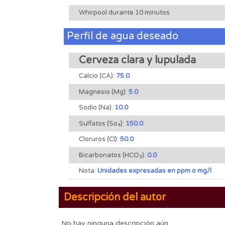
Whirpool durante 10 minutos
Perfil de agua deseado
Cerveza clara y lupulada
Calcio (CA):
75.0
Magnesio (Mg):
5.0
Sodio (Na):
10.0
Sulfatos (So
):
150.0
4
Cloruros (Cl):
50.0
Bicarbonatos (HCO
):
0.0
3
Nota:
Unidades expresadas en ppm o mg/l
Descripción del autor
No hay ninguna descripción aún