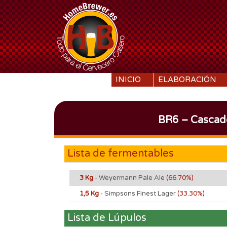
SKIP TO CONTENT
INICIO
ELABORACIÓN
BR6 – Cascade
Lista de fermentables
3 Kg
- Weyermann Pale Ale
(66.70%)
1,5 Kg
- Simpsons Finest Lager
(33.30%)
Lista de Lúpulos