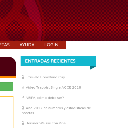
ETAS
AYUDA
LOGIN
ENTRADAS RECIENTES
I Ciruelo BrewBand Cup
Vídeo Trappist Single ACCE 2018
NEIPA, cómo debe ser?
Año 2017 en números y estadísticas de
recetas
Berliner Weisse con Piña