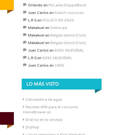
Orlando
en
Pa’Lante DoppelBock
Juan Carlos
en
Kolsch concurso
L.R.S
en
KOLSCH EG 2025
Makakuel
en
Doble ipa
Makakuel
en
Belgian blond (Clon)
Makakuel
en
Belgian blond (Clon)
Juan Carlos
en
6091 MUEVEMIL
L.R.S
en
6091 MUEVEMIL
Juan Carlos
en
1906
LO MÁS VISTO
Calculadora de agua
Recetas APA para el concurso
HomeBrewer.es
El arroz en la cerveza
DryHop
Lúpulo temprano o First Wort Hop