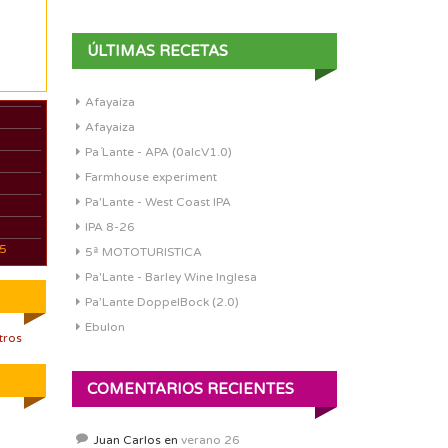
ÚLTIMAS RECETAS
Afayaiza
Afayaiza
Pa´Lante - APA (0alcV1.0)
Farmhouse experiment
Pa'Lante - West Coast IPA
IPA 8-26
05
5ª MOTOTURISTICA
Pa'Lante - Barley Wine Inglesa
Pa’Lante DoppelBock (2.0)
Ebulon
tros
COMENTARIOS RECIENTES
Juan Carlos
en
verano 26