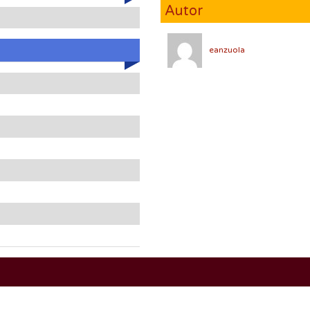
Autor
eanzuola