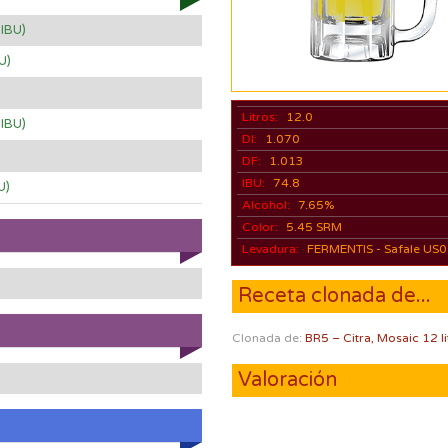
 IBU)
U)
Litros:
12.0
 IBU)
DI:
1.070
DF:
1.013
IBU:
74.8
U)
Alcohol:
7.65%
Color:
5.45 SRM
Levadura:
FERMENTIS - Safale US
Receta clonada de...
Clonada de:
BR5 – Citra, Mosaic 12 li
Valoración