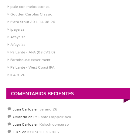
pale con melocotones
Gouden Carolus Classic
Extra Stout 20 L 14.08.26
ipayaiza
Afayaiza
Afayaiza
Pa´Lante - APA (0alcV1.0)
Farmhouse experiment
Pa'Lante - West Coast IPA
IPA 8-26
COMENTARIOS RECIENTES
Juan Carlos
en
verano 26
Orlando
en
Pa’Lante DoppelBock
Juan Carlos
en
Kolsch concurso
L.R.S
en
KOLSCH EG 2025