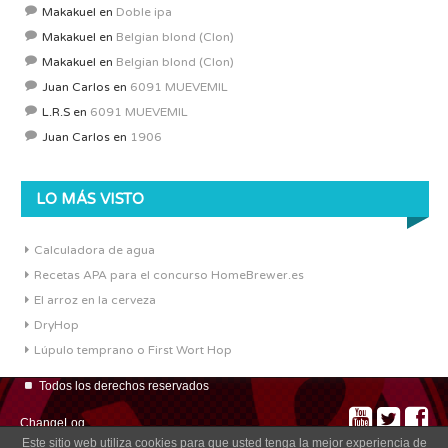
Makakuel
en
Doble ipa
Makakuel
en
Belgian blond (Clon)
Makakuel
en
Belgian blond (Clon)
Juan Carlos
en
6091 MUEVEMIL
L.R.S
en
6091 MUEVEMIL
Juan Carlos
en
1906
LO MÁS VISTO
Calculadora de agua
Recetas APA para el concurso HomeBrewer.es
El arroz en la cerveza
DryHop
Lúpulo temprano o First Wort Hop
Todos los derechos reservados
ChangeLog
Este sitio web utiliza cookies para que usted tenga la mejor experiencia de