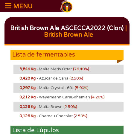
MENU
British Brown Ale ASCECCA2022 (Clon)
|
British Brown Ale
Lista de fermentables
3,844 Kg
- Malta Maris Otter
(76.40%)
0,428 Kg
- Azucar de Caña
(8.50%)
0,297 Kg
- Malta Crystal - 60L
(5.90%)
0,212 Kg
- Weyermann CaraBohemian
(4.20%)
0,126 Kg
- Malta Brown
(2.50%)
0,126 Kg
- Chateau Chocolat
(2.50%)
Lista de Lúpulos