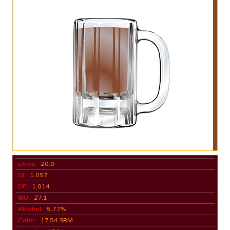
Litros:
20.0
DI:
1.057
DF:
1.014
IBU:
27.1
Alcohol:
5.77%
Color:
17.54 SRM