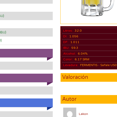
BU)
)
Litros:
32.0
 IBU)
DI:
1.056
U)
DF:
1.011
IBU:
59.3
Alcohol:
6.04%
Color:
6.17 SRM
Levadura:
FERMENTIS - Safale US
Valoración
Autor
Lakon