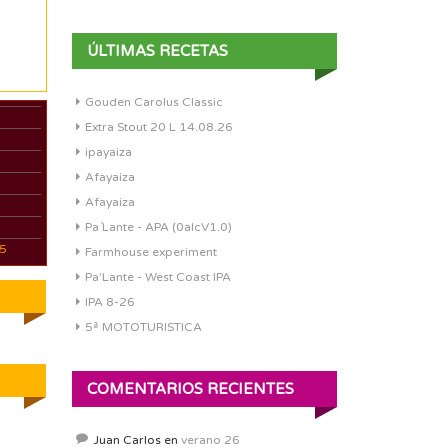
ÚLTIMAS RECETAS
Gouden Carolus Classic
Extra Stout 20 L 14.08.26
ipayaiza
Afayaiza
Afayaiza
Pa´Lante - APA (0alcV1.0)
05
Farmhouse experiment
Pa'Lante - West Coast IPA
IPA 8-26
5ª MOTOTURISTICA
COMENTARIOS RECIENTES
Juan Carlos
en
verano 26