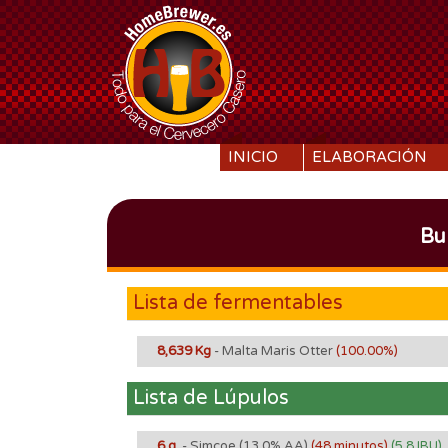
SKIP TO CONTENT
INICIO
ELABORACIÓN
Bu
Lista de fermentables
8,639 Kg
- Malta Maris Otter
(100.00%)
Lista de Lúpulos
6 g.
- Simcoe
(13.0% AA)
(48 minutos)
(5.8 IBU)