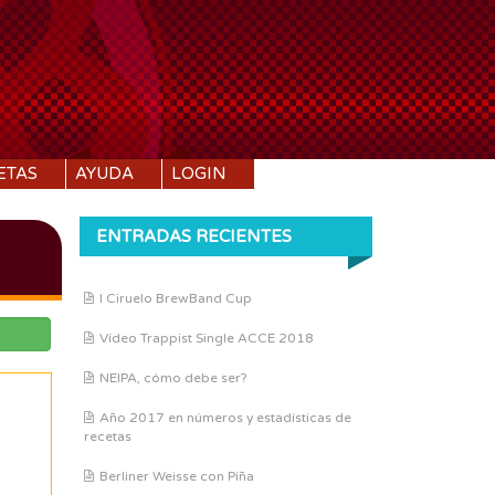
ETAS
AYUDA
LOGIN
ENTRADAS RECIENTES
I Ciruelo BrewBand Cup
Vídeo Trappist Single ACCE 2018
NEIPA, cómo debe ser?
Año 2017 en números y estadísticas de
recetas
Berliner Weisse con Piña