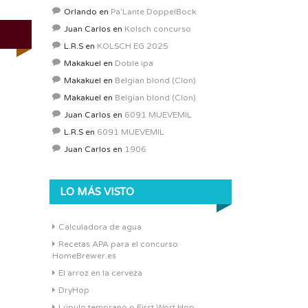
Orlando
en
Pa’Lante DoppelBock
Juan Carlos
en
Kolsch concurso
L.R.S
en
KOLSCH EG 2025
Makakuel
en
Doble ipa
Makakuel
en
Belgian blond (Clon)
Makakuel
en
Belgian blond (Clon)
Juan Carlos
en
6091 MUEVEMIL
L.R.S
en
6091 MUEVEMIL
Juan Carlos
en
1906
LO MÁS VISTO
Calculadora de agua
Recetas APA para el concurso
HomeBrewer.es
El arroz en la cerveza
DryHop
Lúpulo temprano o First Wort Hop