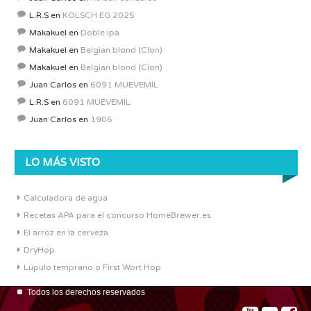
L.R.S
en
KOLSCH EG 2025
Makakuel
en
Doble ipa
Makakuel
en
Belgian blond (Clon)
Makakuel
en
Belgian blond (Clon)
Juan Carlos
en
6091 MUEVEMIL
L.R.S
en
6091 MUEVEMIL
Juan Carlos
en
1906
LO MÁS VISTO
Calculadora de agua
Recetas APA para el concurso HomeBrewer.es
El arroz en la cerveza
DryHop
Lúpulo temprano o First Wort Hop
Todos los derechos reservados