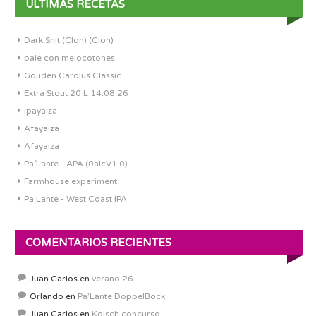
ÚLTIMAS RECETAS
Dark Shit (Clon) (Clon)
pale con melocotones
Gouden Carolus Classic
Extra Stout 20 L 14.08.26
ipayaiza
Afayaiza
Afayaiza
Pa´Lante - APA (0alcV1.0)
Farmhouse experiment
Pa'Lante - West Coast IPA
COMENTARIOS RECIENTES
Juan Carlos
en
verano 26
Orlando
en
Pa’Lante DoppelBock
Juan Carlos
en
Kolsch concurso