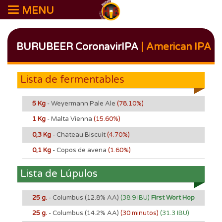
MENU
BURUBEER CoronavirIPA
| American IPA
Lista de fermentables
5 Kg
- Weyermann Pale Ale
(78.10%)
1 Kg
- Malta Vienna
(15.60%)
0,3 Kg
- Chateau Biscuit
(4.70%)
0,1 Kg
- Copos de avena
(1.60%)
Lista de Lúpulos
25 g.
- Columbus
(12.8% AA)
(38.9 IBU)
First Wort Hop
25 g.
- Columbus
(14.2% AA)
(30 minutos)
(31.3 IBU)