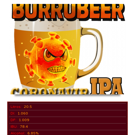
Litros:
20.5
DI:
1.060
DF:
1.009
IBU:
78.4
Alcohol:
6.85%