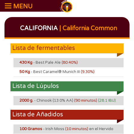
MENU
CALIFORNIA
| California Common
Lista de fermentables
430 Kg
- Best Pale Ale
(80.40%)
50 Kg
- Best Caramel® Munich III
(9.30%)
Lista de Lúpulos
2000 g.
- Chinook
(13.0% AA)
(90 minutos)
(28.1 IBU)
Lista de Añadidos
100 Gramos
- Irish Moss
(10 minutos)
en el Hervido