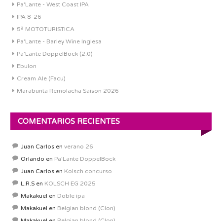
Pa'Lante - West Coast IPA
IPA 8-26
5ª MOTOTURISTICA
Pa'Lante - Barley Wine Inglesa
Pa’Lante DoppelBock (2.0)
Ebulon
Cream Ale (Facu)
Marabunta Remolacha Saison 2026
COMENTARIOS RECIENTES
Juan Carlos
en
verano 26
Orlando
en
Pa’Lante DoppelBock
Juan Carlos
en
Kolsch concurso
L.R.S
en
KOLSCH EG 2025
Makakuel
en
Doble ipa
Makakuel
en
Belgian blond (Clon)
Makakuel
en
Belgian blond (Clon)