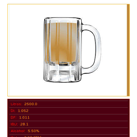
Litros:
2500.0
DI:
1.052
DF:
1.011
IBU:
28.1
Alcohol:
5.50%