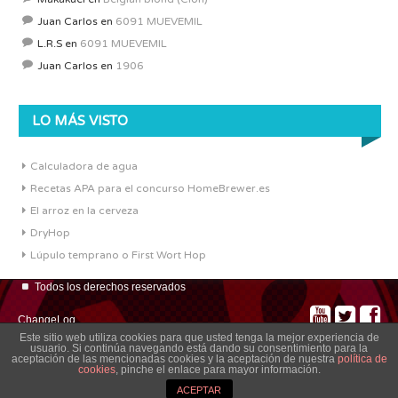
Juan Carlos
en
6091 MUEVEMIL
L.R.S
en
6091 MUEVEMIL
Juan Carlos
en
1906
LO MÁS VISTO
Calculadora de agua
Recetas APA para el concurso HomeBrewer.es
El arroz en la cerveza
DryHop
Lúpulo temprano o First Wort Hop
Todos los derechos reservados
ChangeLog
Este sitio web utiliza cookies para que usted tenga la mejor experiencia de
usuario. Si continúa navegando está dando su consentimiento para la
aceptación de las mencionadas cookies y la aceptación de nuestra
política de
cookies
, pinche el enlace para mayor información.
ACEPTAR