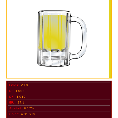
Litros:
23.0
DI:
1.056
DF:
1.010
IBU:
27.1
Alcohol:
6.17%
Color:
4.91 SRM