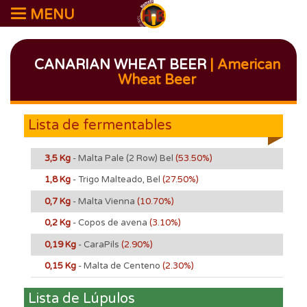
MENU
CANARIAN WHEAT BEER
| American
Wheat Beer
Lista de fermentables
3,5 Kg
- Malta Pale (2 Row) Bel
(53.50%)
1,8 Kg
- Trigo Malteado, Bel
(27.50%)
0,7 Kg
- Malta Vienna
(10.70%)
0,2 Kg
- Copos de avena
(3.10%)
0,19 Kg
- CaraPils
(2.90%)
0,15 Kg
- Malta de Centeno
(2.30%)
Lista de Lúpulos