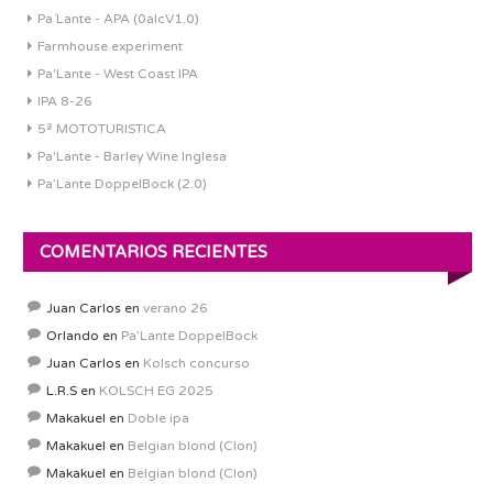
Pa´Lante - APA (0alcV1.0)
Farmhouse experiment
Pa'Lante - West Coast IPA
IPA 8-26
5ª MOTOTURISTICA
Pa'Lante - Barley Wine Inglesa
Pa’Lante DoppelBock (2.0)
COMENTARIOS RECIENTES
Juan Carlos
en
verano 26
Orlando
en
Pa’Lante DoppelBock
Juan Carlos
en
Kolsch concurso
L.R.S
en
KOLSCH EG 2025
Makakuel
en
Doble ipa
Makakuel
en
Belgian blond (Clon)
Makakuel
en
Belgian blond (Clon)