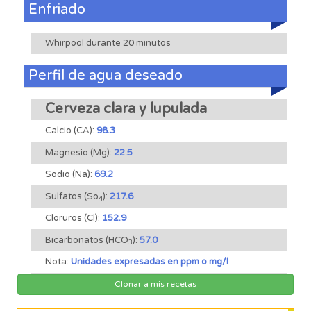
Enfriado
Whirpool durante 20 minutos
Perfil de agua deseado
Cerveza clara y lupulada
Calcio (CA):
98.3
Magnesio (Mg):
22.5
Sodio (Na):
69.2
Sulfatos (So
):
217.6
4
Cloruros (Cl):
152.9
Bicarbonatos (HCO
):
57.0
3
Nota:
Unidades expresadas en ppm o mg/l
Clonar a mis recetas