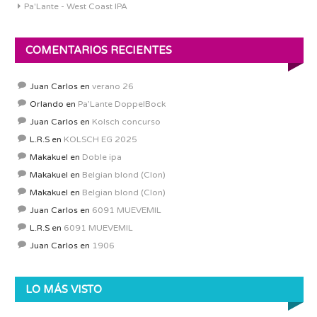
Pa'Lante - West Coast IPA
COMENTARIOS RECIENTES
Juan Carlos
en
verano 26
Orlando
en
Pa’Lante DoppelBock
Juan Carlos
en
Kolsch concurso
L.R.S
en
KOLSCH EG 2025
Makakuel
en
Doble ipa
Makakuel
en
Belgian blond (Clon)
Makakuel
en
Belgian blond (Clon)
Juan Carlos
en
6091 MUEVEMIL
L.R.S
en
6091 MUEVEMIL
Juan Carlos
en
1906
LO MÁS VISTO