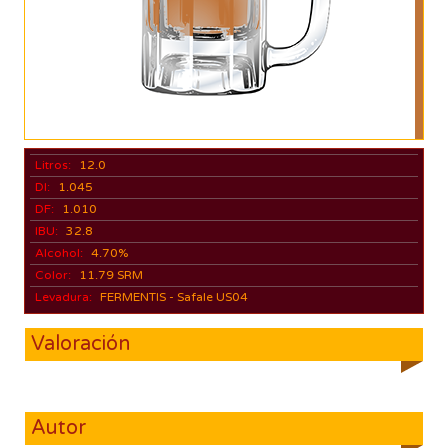
Litros:
12.0
DI:
1.045
DF:
1.010
IBU:
32.8
Alcohol:
4.70%
Color:
11.79 SRM
Levadura:
FERMENTIS - Safale US04
Valoración
Autor