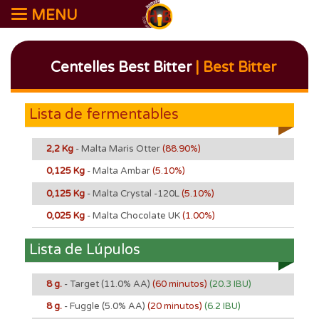
MENU
Centelles Best Bitter
| Best Bitter
Lista de fermentables
2,2 Kg
- Malta Maris Otter
(88.90%)
0,125 Kg
- Malta Ambar
(5.10%)
0,125 Kg
- Malta Crystal -120L
(5.10%)
0,025 Kg
- Malta Chocolate UK
(1.00%)
Lista de Lúpulos
8 g.
- Target
(11.0% AA)
(60 minutos)
(20.3 IBU)
8 g.
- Fuggle
(5.0% AA)
(20 minutos)
(6.2 IBU)