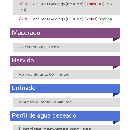
12 g.
- East Kent Goldings
(6.5% AA)
(0 minutos)
(6.3
IBU)
24 g.
- East Kent Goldings
(6.5% AA)
(5 días)
DryHop
Macerado
Macerado simple a 66 ºC
Hervido
Hervido durante 60 minutos
Enfriado
Whirpool durante 20 minutos
Perfil de agua deseado
Londres cervezas oscuras