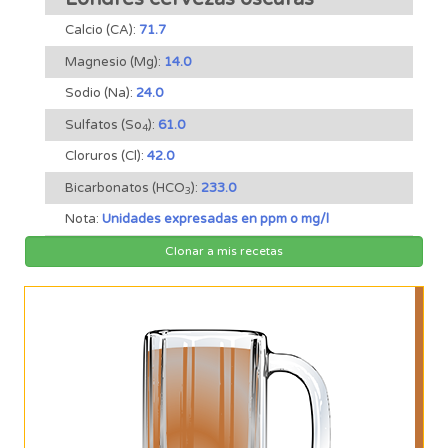
Calcio (CA):
71.7
Magnesio (Mg):
14.0
Sodio (Na):
24.0
Sulfatos (So
):
61.0
4
Cloruros (Cl):
42.0
Bicarbonatos (HCO
):
233.0
3
Nota:
Unidades expresadas en ppm o mg/l
Clonar a mis recetas