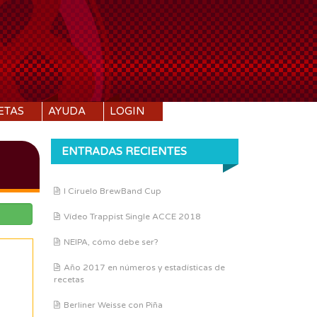
ETAS
AYUDA
LOGIN
ENTRADAS RECIENTES
I Ciruelo BrewBand Cup
Vídeo Trappist Single ACCE 2018
NEIPA, cómo debe ser?
Año 2017 en números y estadísticas de
recetas
Berliner Weisse con Piña