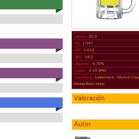
Litros:
20.0
DI:
1.047
DF:
1.012
IBU:
14.2
Alcohol:
4.70%
Color:
4.19 SRM
Levadura:
Lallemand - Munich Clas
Wheat Beer Yeast
Valoración
Autor