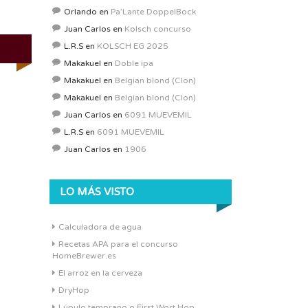
Orlando
en
Pa’Lante DoppelBock
Juan Carlos
en
Kolsch concurso
L.R.S
en
KOLSCH EG 2025
Makakuel
en
Doble ipa
Makakuel
en
Belgian blond (Clon)
Makakuel
en
Belgian blond (Clon)
Juan Carlos
en
6091 MUEVEMIL
L.R.S
en
6091 MUEVEMIL
Juan Carlos
en
1906
LO MÁS VISTO
Calculadora de agua
Recetas APA para el concurso
HomeBrewer.es
El arroz en la cerveza
DryHop
Lúpulo temprano o First Wort Hop