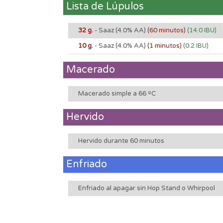
Lista de Lúpulos
32 g.
- Saaz
(4.0% AA)
(60 minutos)
(14.0 IBU)
10 g.
- Saaz
(4.0% AA)
(1 minutos)
(0.2 IBU)
Macerado
Macerado simple a 66 ºC
Hervido
Hervido durante 60 minutos
Enfriado
Enfriado al apagar sin Hop Stand o Whirpool