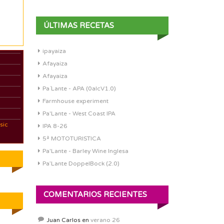
ÚLTIMAS RECETAS
ipayaiza
Afayaiza
Afayaiza
Pa´Lante - APA (0alcV1.0)
Farmhouse experiment
Pa'Lante - West Coast IPA
sic
IPA 8-26
5ª MOTOTURISTICA
Pa'Lante - Barley Wine Inglesa
Pa’Lante DoppelBock (2.0)
COMENTARIOS RECIENTES
Juan Carlos
en
verano 26